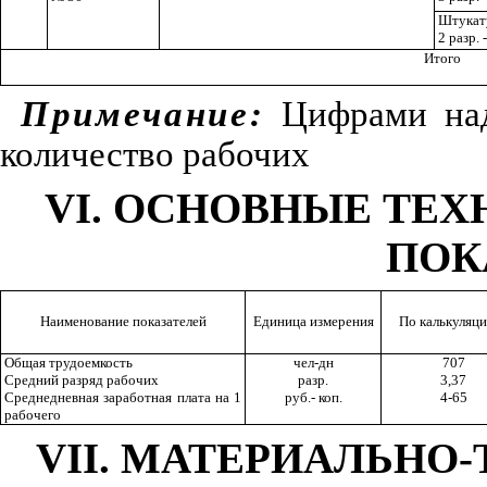
Штукат
2 разр. -
Итого
Примечание:
Цифрами над
количество рабочих
VI
. ОСНОВНЫЕ ТЕ
ПОК
Наименование показателей
Единица измерения
По калькуляц
Общая трудоемкость
чел-дн
707
Средний разряд рабочих
разр.
3,37
Среднедневная заработная плата на 1
руб.- коп.
4-65
рабочего
VII
. МАТЕРИАЛЬНО