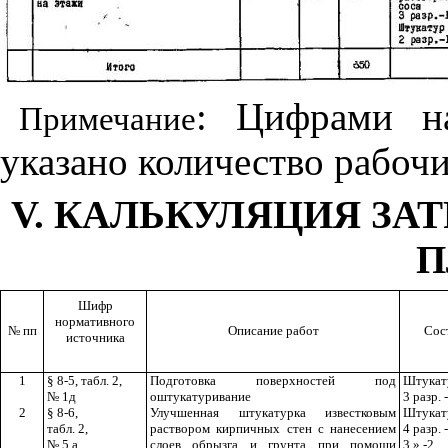
: Цифрами н
Примечание
указано количество рабочи
V. КАЛЬКУЛЯЦИЯ ЗАТ
П
Шифр
нормативного
№ пп
Описание работ
Сос
источника
1
§ 8-5, табл. 2,
Подготовка поверхностей под
Штукат
№ 1д
оштукатуривание
3 разр. -
2
§ 8-6,
Улучшенная штукатурка известковым
Штукат
табл. 2,
раствором кирпичных стен с нанесением
4 разр. -
№ 5 а
слоев обрызга и грунта при помощи
3 » -2