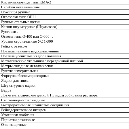
Кисти-макловицы типа КМА-2
Скребки металлические
Но
жницы ручные
Отрезовки типа ОШ-1
Ручные стальные щетки
Ковши штукатурные (Шаульского)
Рустовки .
Отвесы типа О-400 или О-600 . .
Уровни строительные УС 1-300
Рейка с отвесом
Правила лузговые из дюралюминия
Правила усенковые из дюралюминия
Металлические угольники с передвижной планкой
Метры складные металлические
Рулетка измерительная
Форсунки бескомпрессорные
Ящики для гипса
Штукатурные ящики
Ведра
Лотки металлические длиной 1,5
м
для собирания раствора
Столы-подмости складные
Быстроразъемные шланговые соединения
Рейкодержатели со штырем
Угольники-шаблоны
Перчатки резиновые
Очки защитные