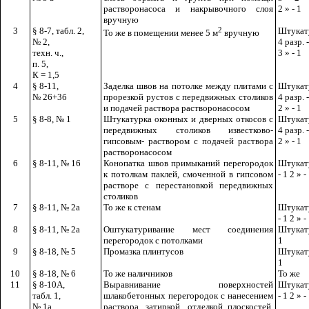
растворонасоса и накрывочного слоя
2 » - 1
вручную
3
§ 8-7, табл. 2,
2
Штукат
То же в помещении менее 5
м
вручную
№ 2,
4 разр. -
техн. ч.,
3 » - 1
п. 5,
К
=
1,5
4
§ 8-11,
Заделка швов на потолке между плитами с
Штукат
№ 26+3б
прорезкой рустов с передвижных столиков
4 разр. -
и подачей раствора растворонасосом
2 » - 1
5
§ 8-8, № 1
Штукатурка оконных и дверных откосов с
Штукат
передвижных столиков известково-
4 разр. -
гипсовым- раствором с подачей раствора
2 » - 1
растворонасосом
6
§ 8-11, № 16
Конопатка швов примыканий перегородок
Штукату
к потолкам паклей, смоченной в гипсовом
- 1 2 » -
растворе с перестановкой передвижных
столиков
7
§ 8-11, № 2а
То же к стенам
Штукату
- 1 2 » -
8
§ 8-11, № 2а
Оштукатуривание мест соединения
Штукату
перегородок с потолками
1
9
§ 8-18, № 5
Промазка плинтусов
Штукату
1
10
§ 8-18, № 6
То же наличников
То же
11
§ 8-10А,
Выравнивание поверхностей
Штукату
табл. 1,
шлакобетонных перегородок с нанесением
- 1 2 » -
№ 1а
раствора, затиркой, отделкой плоскостей,