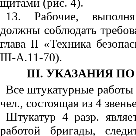
щитами (рис. 4).
13. Рабочие, выполн
должны соблюдать требо
глава
II
«Техника безопас
III
-
A
.11-70).
III
. УКАЗАНИЯ П
Все штукатурные работы 
чел., состоящая из 4 звенье
Штукатур 4 разр. являе
работой бригады, след