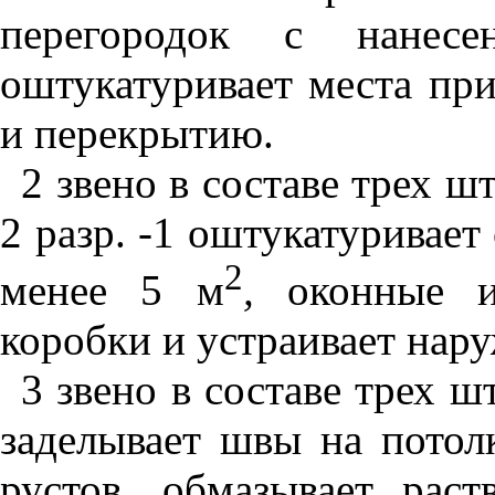
перегородок с нанес
оштукатуривает места пр
и перекрытию.
2 звено в составе трех шту
2 разр. -1 оштукатуривае
2
менее 5
м
,
оконные и
коробки и устраивает нар
3 звено в составе трех шт
заделывает швы на потол
рустов, обмазывает рас