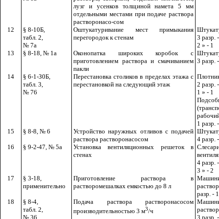
лузг и усенков толщиной намета 5
мм
отдельными местами при подаче раствора
растворонасо-сом
12
§ 8-10Б,
Оштукатуривание мест примыкания
Штукат
табл. 2,
перегородок к стенам
3 разр. -
№ 7а
2 » - 1
13
§ 8-18, № 1а
Оконопатка широких коробок с
Штукат
приготовлением раствора и смачиванием
3 разр. -
пакли
14
§ 6-1-З0Б,
Перестановка столиков в пределах этажа с
Плотни
табл. 3,
перестановкой на следующий этаж
2 разр. -
№ 76
1 » - 1
Подсоб
(трансп
рабочи
1 разр. -
15
§ 8-8, № 6
Устройство наружных отливов с подачей
Штукат
раствора растворонасосом
4 разр. -
16
§ 9-2-47, № 5а
Установка вентиляционных решеток в
Слесари
стенах
вентиля
4 разр. -
3 » - 2
17
§ 3-18,
Приготовление раствора в
Машин
применительно
растворомешалках емкостью до 8
л
раство
разр. - 1
18
§ 8-4,
Подача раствора растворонасосом
Машин
табл. 2,
3
раствор
производительностью 3
м
/ч
№ 36
3 разр. -