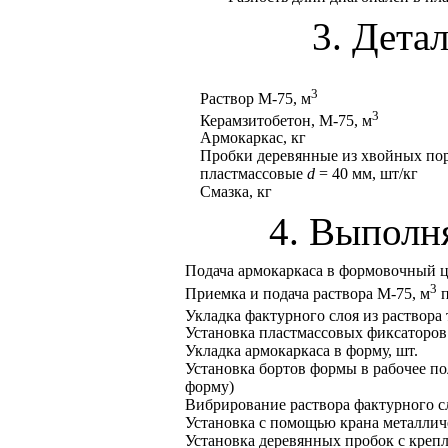
3. Дета
3
Раствор М-75, м
3
Керамзитобетон, М-75, м
Армокаркас, кг
Пробки деревянные из хвойных по
пластмассовые
d
= 40 мм, шт/кг
Смазка, кг
4. Выполн
Подача армокаркаса в формовочный ц
3
Приемка и подача раствора М-75, м
п
Укладка фактурного слоя из раствора
Установка пластмассовых фиксаторов 
Укладка армокаркаса в форму, шт.
Установка бортов формы в рабочее по
форму)
Вибрирование раствора фактурного с
Установка с помощью крана металлич
Установка деревянных пробок с крепл