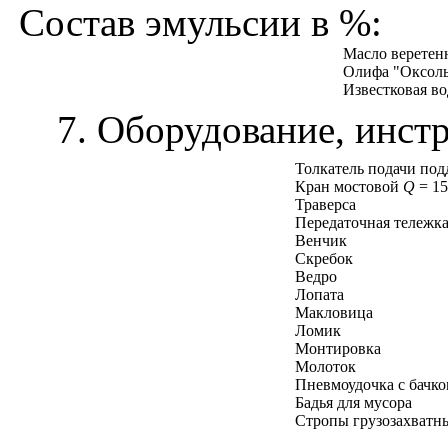
Состав эмульсии в %:
Масло веретен
Олифа "Оксол
Известковая во
7. Оборудование, инстр
Толкатель подачи под
Кран мостовой
Q
= 15
Траверса
Передаточная тележк
Венчик
Скребок
Ведро
Лопата
Макловица
Ломик
Монтировка
Молоток
Пневмоудочка с бачк
Бадья для мусора
Стропы грузозахватн