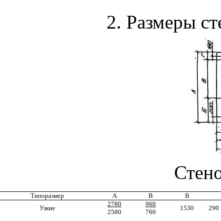
2.
Размеры
ст
Стено
Типоразмер
A
B
В
2780
960
Узкие
1530
290
2580
760