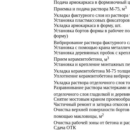
Подача армокаркаса в формовочный ц
3
Приемка и подача раствора М-75, м
Укладка фактурного слоя из раствора
Установка пластмассовых фиксаторов 
Укладка армокаркаса в форму, шт.
Установка бортов формы в рабочее по
форму)
Вибрирование раствора фактурного сл
Установка с помощью крана металлич
Установка деревянных пробок с крепл
3
Прием керамзитобетона
, м
Установка и крепление монтажных пет
Укладка керамзитобетона М-75 толщи
Уплотнение керамзитобетона вибрир
Укладка раствора отделочного слоя т
Разравнивание раствора мастерками 
отделочного слоя гладилкой и деревя
Снятие мостовым краном проемообраз
Частичный ремонт и затирка откосов 
Очистка верхней поверхности бортов 
2
помощью макловицы, м
Очистка рабочей зоны от бетона и рас
Сдача
OT
К