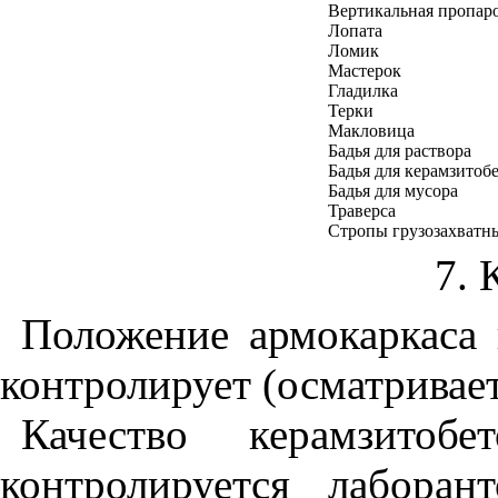
Вертикальная пропар
Лопата
Ломик
Мастерок
Гладилка
Терки
Макловица
Бадья для раствора
Бадья для керамзитоб
Бадья для мусора
Траверса
Стропы грузозахватн
7. 
Положение армокаркаса
контролирует (осматривае
Качество керамзитоб
контролируется лаборан