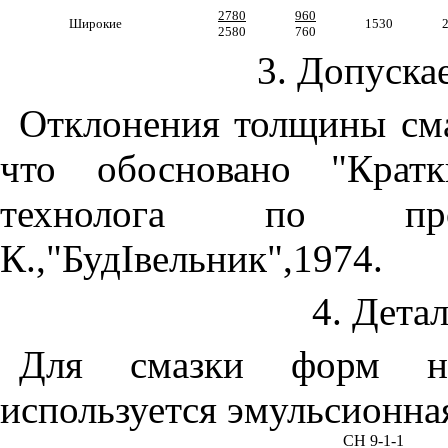
2780
960
Широкие
1530
2580
760
3.
Допуска
Отклонения толщины сма
что обосновано "Кратк
технолога по произ
К.,"Буд
I
вельник",1974.
4. Дета
Для смазки форм на
используется эмульсионная
СН 9-1-1