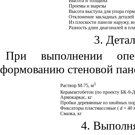
Высота и толщина
Проемы и вырезы
Высота выступа для упора герм
Отклонение закладных деталей 
Из плоскости панели наружу, в
Разность длин диагоналей в пл
3. Дета
При выполнении оп
формованию стеновой пан
3
Раствор М-75, м
Керамзитобетон (по проекту БК-9-Д
Армокаркас, кг
Пробки деревянные из хвойных поро
Фиксаторы пластмассовые (
d
= 40 
Смазка, кг
4. Выполн