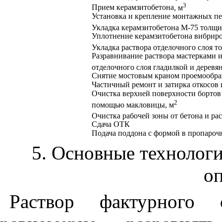
3
Прием керамзитобетона
, м
Установка и крепление монтажных пет
Укладка керамзитобетона М-75 толщи
Уплотнение керамзитобетона вибрир
Укладка раствора отделочного слоя т
Разравнивание раствора мастерками 
отделочного слоя гладилкой и деревя
Снятие мостовым краном проемообраз
Частичный ремонт и затирка откосов 
Очистка верхней поверхности бортов 
2
помощью макловицы, м
Очистка рабочей зоны от бетона и рас
Сдача
OT
К
Подача поддона с формой в пропарочн
5. Основные технолог
о
Раствор фактурного