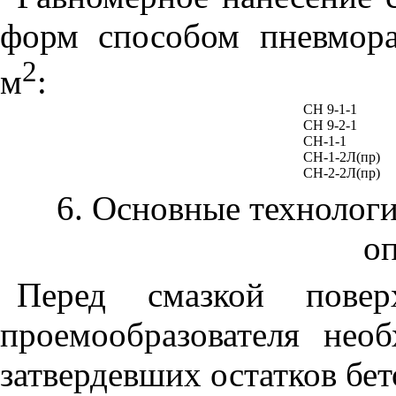
форм способом пневмора
2
м
:
СН 9-1-1
СН 9-2-1
CH
-1-1
СН-1-2Л(пр)
СН-2-2Л(пр)
6. Основные
технолог
о
Перед смазкой повер
проемообразователя нео
затвердевших остатков бе