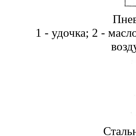
Пне
1 - удочка; 2 - масл
возд
Сталь