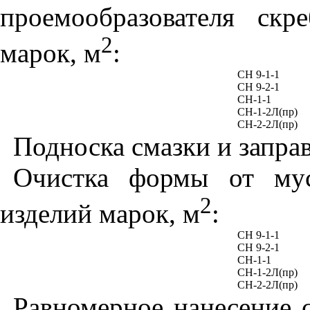
проемообразователя ск
2
марок, м
:
СН 9-1-1
СН 9-2-1
CH
-1-1
СН-1-2Л(пр)
СН-2-2Л(пр)
Подноска смазки и заправ
Очистка формы от му
2
изделий марок, м
:
СН 9-1-1
СН 9-2-1
CH
-1-1
СН-1-2Л(пр)
СН-2-2Л(пр)
Равномерное нанесение 