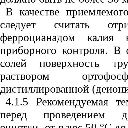
В качестве приемлемог
следует считать отри
ферроцианадом калия 
приборного контроля. В 
солей поверхность т
раствором ортофо
дистиллированной (деиони
4.1.5 Рекомендуемая т
перед проведением др
очистки- от плюс 50 °С до