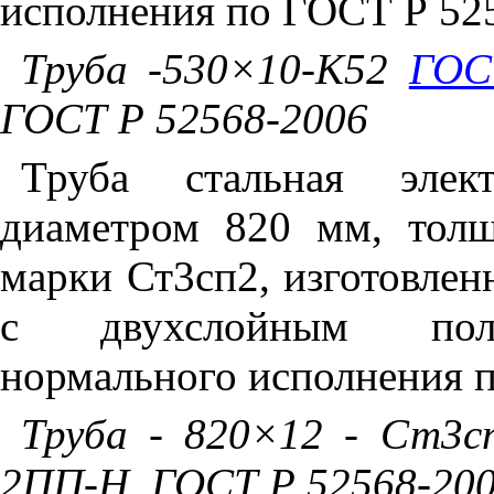
исполнения по ГОСТ Р 52
Труба -530×10-К52
ГОС
ГОСТ Р 52568-2006
Труба стальная элект
диаметром 820 мм, тол
марки Ст3сп2, изготовлен
с двухслойным поли
нормального исполнения 
Труба - 820×12 - Ст3
2ПП-Н, ГОСТ Р 52568-20