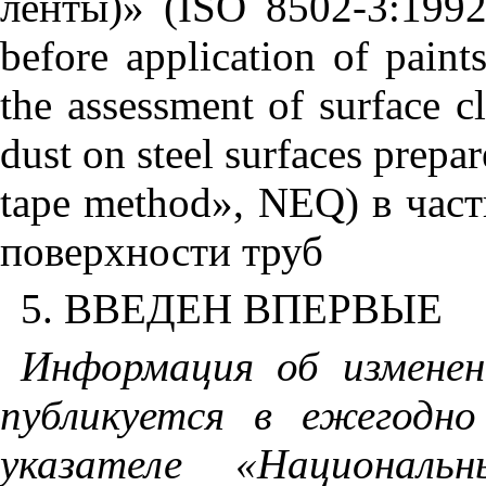
ленты
)» (ISO 8502-3:1992 
before application of paint
the assessment of surface c
dust on steel surfaces prepar
tape method», NEQ)
в
част
поверхности
труб
5. ВВЕДЕН ВПЕРВЫЕ
Информация об измене
публикуется в ежегодн
указателе «Национал