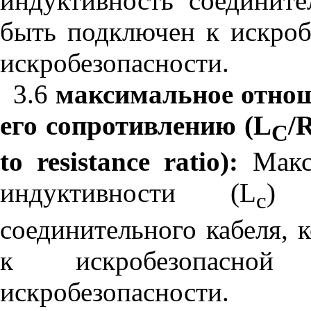
индуктивность соедините
быть подключен к искроб
искробезопасности.
3.6
максимальное отнош
его сопротивлению
(
L
/
C
to
resistance
ratio
):
Макси
индуктивности (
L
) 
c
соединительного кабеля,
к искробезопасно
искробезопасности.