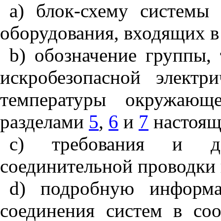
a
) блок-схему системы
оборудования, входящих в
b
) обозначение группы, 
искробезопасной электр
температуры окружающ
разделами
5
,
6
и
7
настояще
c
) требования и до
соединительной проводки 
d
) подробную информа
соединения систем в со