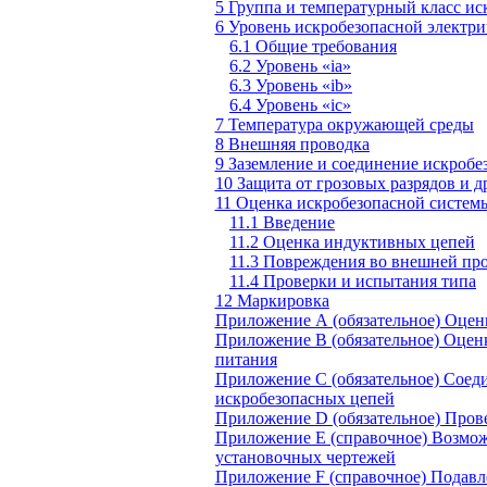
5 Группа и температурный класс ис
6 Уровень искробезопасной электр
6.1 Общие требования
6.2 Уровень «
ia
»
6.3 Уровень «
ib
»
6.4 Уровень «
ic
»
7 Температура окружающей среды
8 Внешняя проводка
9 Заземление и соединение искробе
10 Защита от грозовых разрядов и 
11 Оценка искробезопасной систем
11.1 Введение
11.2 Оценка индуктивных цепей
11.3 Повреждения во внешней пр
11.4 Проверки и испытания типа
12 Маркировка
Приложение А (обязательное) Оцен
Приложение В (обязательное) Оценк
питания
Приложение С (обязательное) Сое
искробезопасных цепей
Приложение
D
(обязательное) Про
Приложение Е (справочное) Возмо
установочных чертежей
Приложение
F
(справочное) Подав