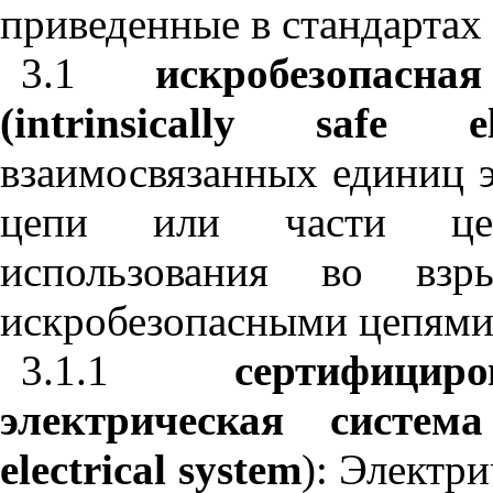
приведенные в стандарта
3.1
искробезопасн
(
intrinsically
safe
e
взаимосвязанных единиц э
цепи или части цеп
использования во взры
искробезопасными цепями
3.1.1
сертифицир
электрическая систем
electrical
system
): Электри