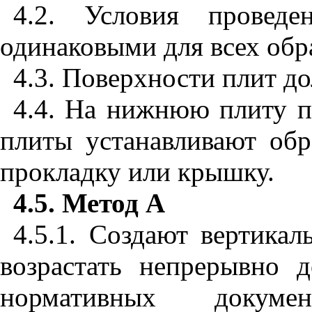
4.2. Условия
проведе
одинаковыми
для
всех
обр
4.3. Поверхности
плит
д
4.4. На
нижнюю
плиту
плиты
устанавливают
обр
прокладку
или
крышку
.
4.5. Метод
A
4.5.1. Создают
вертикал
возрастать
непрерывно
д
нормативных
докумен