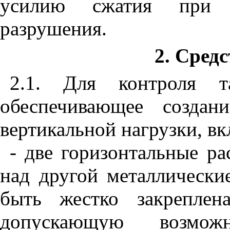
усилию
сжатия
при
разрушения
.
2. Сред
2.1.
Для
контроля
т
обеспечивающее
создани
вертикальной
нагрузки
,
вк
-
две
горизонтальные
ра
над
другой
металлически
быть
жестко
закреплен
допускающую
возмож