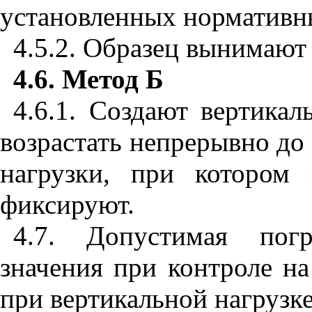
установленных
нормативн
4.5.2. Образец
вынимают
4.6.
Метод
Б
4.6.1.
Создают
вертикал
возрастать
непрерывно
до
нагрузки
,
при
котором
фиксируют
.
4.7.
Допустимая
пог
значения
при
контроле
на
при
вертикальной
нагрузк