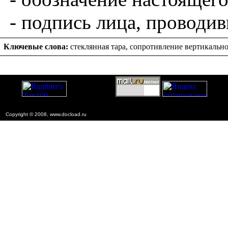
- подпись
лица
,
проводив
Ключевые
слова
:
стеклянная
тара
,
сопротивление
вертикальн
Copyright © 2008, www.docload.ru