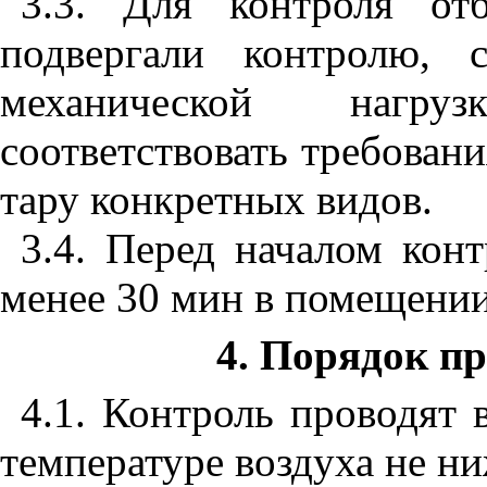
3.3. Для
контроля
от
подвергали
контролю
,
механической
нагруз
соответствовать
требован
тару
конкретных
видов
.
3.4. Перед
началом
конт
менее
30
мин
в
помещени
4. Порядок п
4.1. Контроль
проводят
температуре
воздуха
не
ни