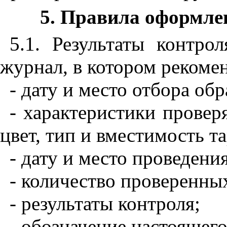
5. Правила оформле
5.1.
Результаты
контрол
журнал
,
в
котором
рекоме
- дату
и
место
отбора
обр
- характеристики
провер
цвет
,
тип
и
вместимость
т
- дату
и
место
проведени
- количество
проверенны
- результаты
контроля
;
- обозначение
настоящег