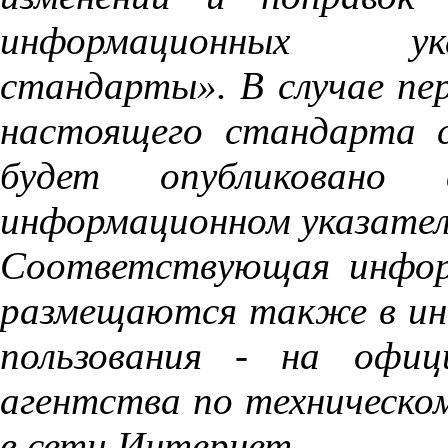
информационных
ук
стандарты»
.
В
случае
пе
настоящего
стандарта
будет опубликовано
информационном
указате
Соответствующая
инфо
размещаются
также
в
ин
пользования
-
на
офиц
агентства
по
техническо
в
сети
Интернет