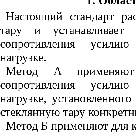
1. Облас
Настоящий
стандарт
ра
тару
и
устанавливает
сопротивления
усилию
нагрузке
.
Метод
A
применяют
сопротивления
усилию
нагрузке
,
установленного
стеклянную
тару
конкрет
Метод
Б
применяют
для