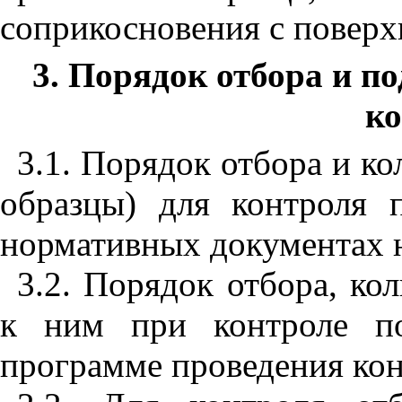
соприкосновения
с
поверх
3. Порядок отбора и п
к
3.1. Порядок
отбора
и
ко
образцы
)
для
контроля
нормативных
документах
3.2. Порядок
отбора
,
кол
к
ним
при
контроле
п
программе
проведения
ко