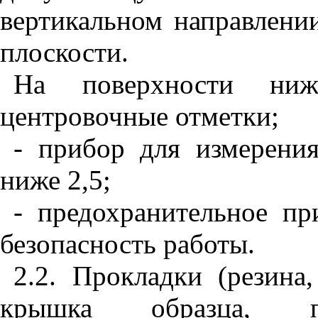
вертикальном
направлени
плоскости
.
На
поверхности
ниж
центровочные
отметки
;
- прибор
для
измерени
ниже
2,5;
- предохранительное
пр
безопасность
работы
.
2.2.
Прокладки
(
резина
крышка
образца
,