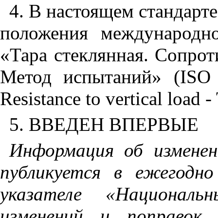
4. В
настоящем
стандарте
положения
международн
«Тара
стеклянная
.
Сопрот
Метод
испытаний
»
(ISO
Resistance to vertical load
-
5. ВВЕДЕН
ВПЕРВЫЕ
Информация
об
изменен
публикуется
в
ежегодно
указателе
«Национальн
изменений
и
поправок