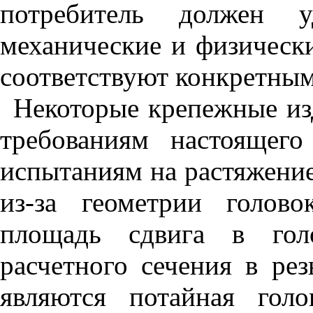
потребитель
должен
у
механические
и
физическ
соответствуют
конкретны
Некоторые
крепежные
из
требованиям
настоящего
испытаниям
на
растяжени
из
-
за
геометрии
голов
площадь
сдвига
в
гол
расчетного
сечения
в
рез
являются
потайная
голо