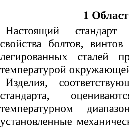
1 Облас
Настоящий
стандарт
свойства
болтов
,
винтов
легированных
сталей
п
температурой
окружающе
Изделия
,
соответствую
стандарта
,
оцениваютс
температурном
диапазо
установленные
механичес