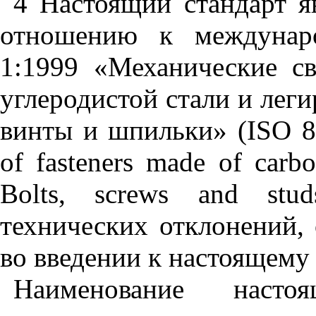
4 Настоящий
стандарт
я
отношению
к
междунар
1:1999
«Механические
с
углеродистой
стали
и
леги
винты
и
шпильки»
(
ISO
8
of
fasteners
made
of
carb
Bolts
,
screws
and
stud
технических
отклонений
,
во
введении
к
настоящему
Наименование
настоя