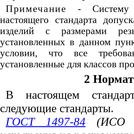
Примечание
-
Систему
настоящего
стандарта
допуск
изделий
с
размерами
рез
установленных
в
данном
пун
условии
,
что
все
требова
установленные
для
классов пр
2 Норма
В
настоящем
стандар
следующие
стандарты
.
ГОСТ
1497
-
84
(
ИСО
6