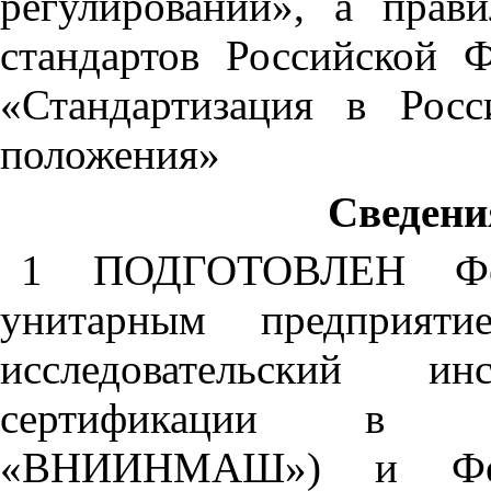
регулировании»
,
а
прави
стандартов
Российской
Ф
«Стандартизация
в
Росс
положения»
Сведени
1 ПОДГОТОВЛЕН
Ф
унитарным
предприяти
исследовательский
инс
сертификации
в
«ВНИИНМАШ»
)
и
Ф