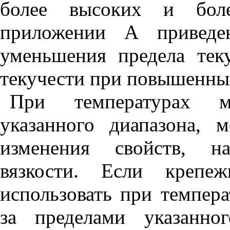
более
высоких
и
бол
приложении
А
приведе
уменьшения
предела
тек
текучести
при
повышенны
При
температурах
указанного
диапазона
,
м
изменения
свойств
,
н
вязкости
.
Если
крепеж
использовать
при
темпера
за
пределами
указанног