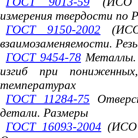
ГОСТ
9013
-
59
(
ИСО
измерения
твердости
по
Р
ГОСТ
9150
-
2002
(
ИС
взаимозаменяемости
.
Рез
ГОСТ
9454
-
78
Металлы
изгиб
при
пониженных
температурах
ГОСТ
11284
-
75
Отверс
детали
.
Размеры
ГОСТ
16093
-
2004
(
ИСО