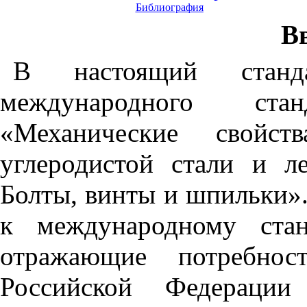
Библиография
В
В
настоящий
станд
международного
стан
«Механические
свойств
углеродистой
стали
и
л
Болты
,
винты
и
шпильки»
к
международному
ста
отражающие
потребнос
Российской
Федерации