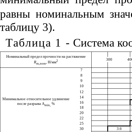
равны
номинальным
зна
таблицу
3).
Таблица
1
-
Система
ко
Номинальный предел
прочности на
растяжение
300
40
2
R
,
Н
/
мм
m
,
nom
7
8
9
10
12
14
Минимальное относительное удлинение
16
после разрыва
A
%
min
,
18
20
22
25
30
3.6