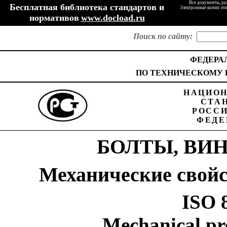
Все документы, ра
Бесплатная библиотека стандартов и
Электронные копии эти
нормативов
www.docload.ru
Поиск по сайту:
ФЕДЕРА
ПО
ТЕХНИЧЕСКОМУ
НАЦИО
СТА
РОСС
ФЕДЕ
БОЛТЫ
,
ВИ
Механические
свой
ISO 
Mechanical pro