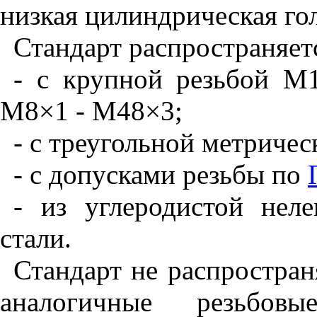
низкая
цилиндрическая
го
Стандарт
распространяет
- с
крупной
резьбой
М
М
8
×
1
-
М
48
×
3;
- с
треугольной
метричес
- с
допусками
резьбы
по
- из
углеродистой
неле
стали
.
Стандарт
не
распростран
аналогичные
резьбовы