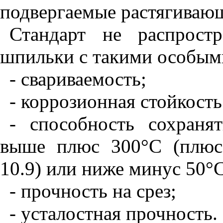
подвергаемые
растягиваю
Стандарт
не
распростр
шпильки
с
такими
особым
- свариваемость
;
- коррозионная
стойкость
- способность
сохранят
выше
плюс
300
°С
(
плюс
10.9)
или
ниже
минус
50
°
- прочность
на
срез
;
- усталостная
прочность
.