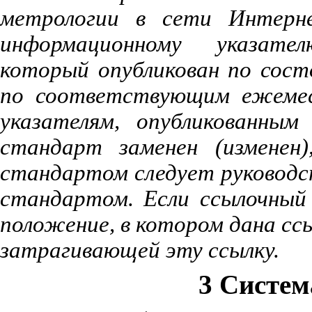
метрологии
в
сети
Интерн
информационному
указател
который
опубликован
по
сост
по
соответствующим
ежеме
указателям
,
опубликованным
стандарт
заменен
(
изменен
стандартом
следует
руковод
стандартом
.
Если
ссылочный
положение
,
в
котором
дана
сс
затрагивающей
эту
ссылку
.
3 Систем