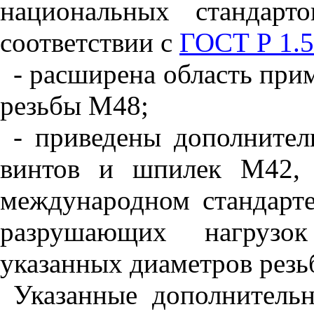
национальных
стандарто
соответствии
с
ГОСТ
Р
1.5
- расширена
область
при
резьбы
М
48;
- приведены
дополнител
винтов
и
шпилек
М
42
международном
стандарт
разрушающих
нагрузок
указанных
диаметров
резь
Указанные
дополнитель