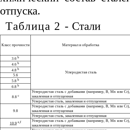
отпуска
.
Таблица
2
-
Стали
Класс
прочности
Материал и обработка
b
3.6
b
4.6
b
4.8
Углеродистая сталь
5.6
b
5.8
b
6.8
Углеродистая сталь с добавками (например, В, М
n
или С
r
),
c
закаленная и отпущенная
8.8
Углеродистая сталь, закаленная и отпущенная
Углеродистая сталь с добавками (например, В, М
n
или С
r
),
9.8
закаленная и отпущенная
Углеродистая сталь, закаленная и отпущенная
Углеродистая сталь с добавками (например, В, М
n
или С
r
),
e
,
f
10.9
закаленная и отпущенная