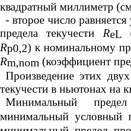
квадратный
миллиметр
(
с
- второе
число
равняется
предела
текучести
R
eL
R
)
к
номинальному
пр
p
0,2
R
(
коэффициент
пре
m
,
nom
Произведение
этих
двух
текучести
в
ньютонах
на
к
Минимальный
предел
минимальный
условный
минимальный
предел
про