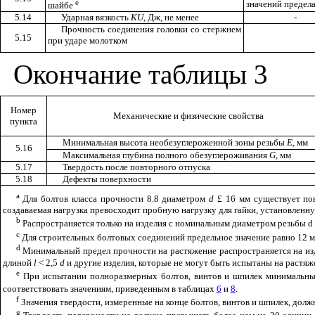
е
значений предела
шайбе
5.14
Ударная вязкость
KU
,
Дж, не менее
-
Прочность соединения головки со стержнем
5.15
при ударе молотком
Окончание
таблицы
3
Номер
Механические и физические свойства
пункта
Минимальная высота необезуглероженной зоны резьбы
Е
, мм
5.16
Максимальная глубина полного обезуглероживания
G
, мм
5.17
Твердость после повторного отпуска
5.18
Дефекты поверхности
а
Для болтов класса прочности 8.8 диаметром
d
£
16 мм существует по
создаваемая нагрузка превосходит пробную нагрузку для гайки, установленн
b
Распространяется только на изделия с номинальным диаметром резьбы
d
с
Для строительных болтовых соединений предельное значение равно 12 м
d
Минимальный предел прочности на растяжение распространяется на и
длиной
l
< 2,5
d
и другие изделия, которые не могут быть испытаны на растяже
е
При испытании полноразмерных болтов, винтов и шпилек минимальны
соответствовать значениям, приведенным в таблицах
6
и
8
.
f
Значения твердости, измеренные на конце болтов, винтов и шпилек, дол
g