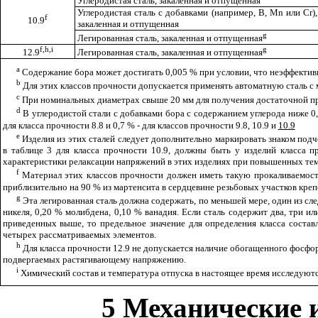
Углеродистая сталь, закаленная и отпущенная
Углеродистая сталь с добавками (например, В, М
n
или С
r
),
f
10.9
закаленная и отпущенная
g
Легированная сталь, закаленная и отпущенная
f,h,i
g
12.9
Легированная сталь, закаленная и отпущенная
a
Содержание бора может достигать 0,005 % при условии, что неэффектив
b
Для этих классов прочности допускается применять автоматную сталь с 
с
При номинальных диаметрах свыше 20 мм для получения достаточной про
d
В углеродистой стали с добавками бора с содержанием углерода ниже 
для класса прочности 8.8 и 0,7 % - для классов прочности 9.8, 10.9 и
10.9
е
Изделия из этих сталей следует дополнительно маркировать знаком подче
в таблице 3 для класса прочности 10.9, должны быть у изделий класса 
характеристики релаксации напряжений в этих изделиях при повышенных тем
f
Материал этих классов прочности должен иметь такую прокаливаемость
приблизительно на 90 % из мартенсита в сердцевине резьбовых участков кре
g
Эта легированная сталь должна содержать, по меньшей мере, один из с
никеля, 0,20 % молибдена, 0,10 % ванадия. Если сталь содержит два, три 
приведенных выше, то предельное значение для определения класса соста
четырех рассматриваемых элементов.
h
Для класса прочности 12.9 не допускается наличие обогащенного фосфо
подвергаемых растягивающему напряжению.
i
Химический состав и температура отпуска в настоящее время исследуютс
5 Механические 