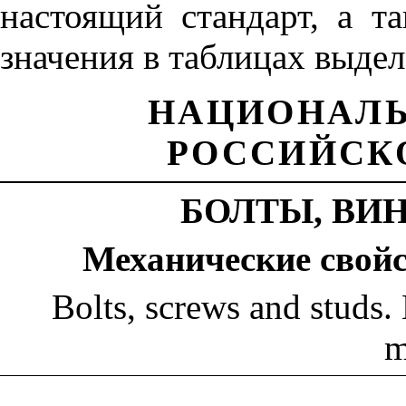
настоящий
стандарт
,
а
т
значения
в
таблицах
выде
НАЦИОНАЛ
РОССИЙСК
БОЛТЫ
,
ВИ
Механические
свой
Bolts, screws and studs.
m