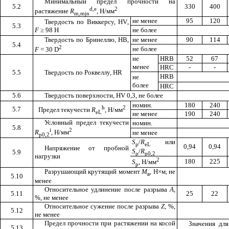
Минимальный предел прочности на
5.2
330
400
d
,
e
2
растяжение
R
, Н/мм
m
,
mjn
не менее
95
120
Твердость по Виккерсу,
HV
,
5.3
F
≥ 98
H
не более
Твердость по Бринеллю, НВ,
не менее
90
114
5.4
2
не более
F
= 30
D
не
HRB
52
67
менее
HRC
-
-
5.5
Твердость по Роквеллу,
HR
HRB
не
более
HRC
5.6
Твердость поверхности,
HV
0,3, не более
номин.
180
240
h
2
5.7
Предел текучести
R
, Н/мм
eL
не менее
190
240
Условный предел текучести
номин.
5.8
i
2
R
, Н/мм
не менее
p
0,2
S
/
R
или
p
eL
0,94
0,94
Напряжение от пробной
S
/
R
5.9
p
p0,2
нагрузки
2
180
225
S
, Н/мм
p
Разрушающий крутящий момент
М
,
Н
×
м, не
в
5.10
менее
Относительное удлинение после разрыва
А
,
5.11
25
22
%, не менее
Относительное сужение после разрыва
Z
, %,
5.12
не менее
Предел прочности при растяжении на косой
Значения дл
5.13