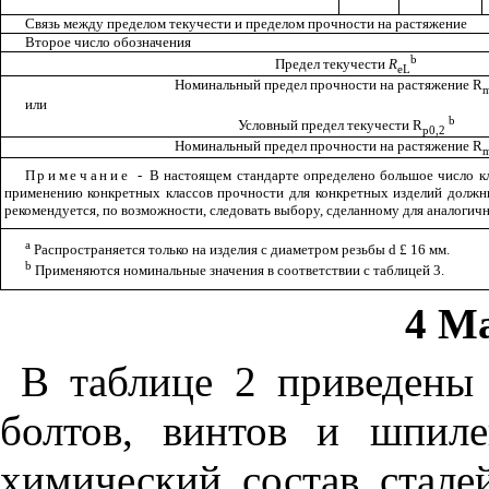
Связь
между
пределом
текучести
и
пределом
прочности
на
растяжение
Второе
число
обозначения
b
Предел
текучести
R
eL
Номинальный
предел
прочности
на
растяжение
R
или
b
Условный
предел
текучести
R
p
0,2
Номинальный
предел
прочности
на
растяжение
R
Примечание
-
В
настоящем
стандарте
определено
большое
число
к
применению
конкретных
классов
прочности
для
конкретных
изделий
должн
рекомендуется
,
по
возможности
,
следовать
выбору
,
сделанному
для
аналогич
а
Распространяется
только
на
изделия
с
диаметром
резьбы
d
£
16
мм
.
b
Применяются
номинальные
значения
в
соответствии
с
таблицей
3.
4 М
В
таблице
2
приведены
болтов
,
винтов
и
шпиле
химический
состав
стале