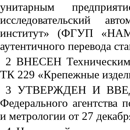
унитарным
предприяти
исследовательский
авто
институт»
(
ФГУП
«НА
аутентичного
перевода
ста
2 ВНЕСЕН
Технически
ТК
229
«Крепежные
издел
3 УТВЕРЖДЕН
И
ВВЕ
Федерального
агентства
п
и
метрологии
от
27
декабр