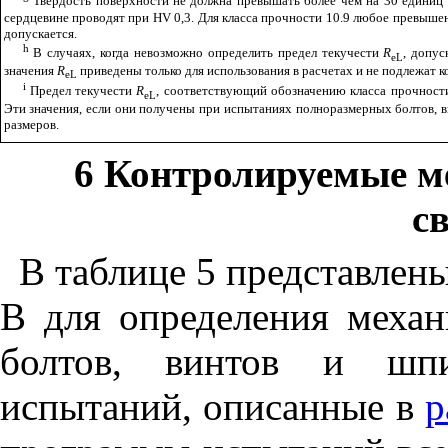
Твердость поверхности не должна превышать более чем на 30 единиц 
сердцевине проводят при
HV
0,3. Для класса прочности 10.9 любое превышен
допускается.
h
В случаях, когда невозможно определить предел текучести
R
, допус
eL
значения
R
приведены только для использования в расчетах и не подлежат 
eL
i
Предел текучести
R
, соответствующий обозначению класса прочност
eL
Эти значения, если они получены при испытаниях полноразмерных болтов, ви
размеров.
6 Контролируемые м
с
В
таблице
5
представлен
В
для
определения
механ
болтов
,
винтов
и
шп
испытаний
,
описанные
в
р