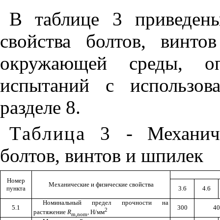
В
таблице
3
приведен
свойства
болтов
,
винтов
окружающей
среды
,
о
испытаний
с
использов
разделе
8.
Таблица
3
-
Механич
болтов
,
винтов
и
шпилек
Номер
Механические и физические свойства
пункта
3.6
4.6
Номинальный предел прочности на
5.1
300
40
2
растяжение
R
, Н/мм
m
,
nom