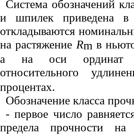
Система
обозначений
кл
и
шпилек
приведена
в
откладываются
номинальн
на
растяжение
R
в
ньют
m
а
на
оси
ординат
относительного
удлинен
процентах
.
Обозначение
класса
проч
- первое
число
равняетс
предела
прочности
на