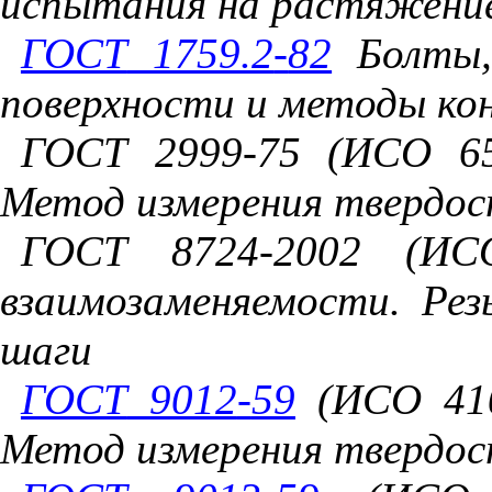
испытания
на
растяжени
ГОСТ
1759.2
-
82
Болты
поверхности
и
методы
ко
ГОСТ
2999
-
75
(
ИСО
65
Метод
измерения
твердо
ГОСТ
8724
-
2002
(
ИС
взаимозаменяемости
.
Рез
шаги
ГОСТ
9012
-
59
(
ИСО
41
Метод
измерения
твердо