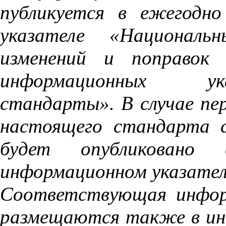
публикуется
в
ежегодно
указателе
«Национальн
изменений
и
поправок
информационных
ук
стандарты»
.
В
случае
пе
настоящего
стандарта
будет
опубликовано 
информационном
указате
Соответствующая
инфо
размещаются
также
в
и