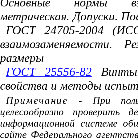
Основные
нормы
в
метрическая
.
Допуски
.
По
ГОСТ
24705
-
2004
(
ИС
взаимозаменяемости
.
Ре
размеры
ГОСТ
25556
-
82
Винты
свойства
и
методы
испыт
Примечание
-
При
пол
целесообразно
проверить
д
информационной
системе
об
сайте
Федерального агентст