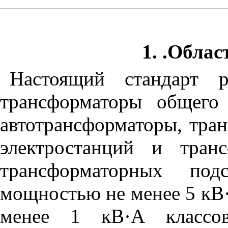
1. .Обла
Настоящий
стандарт
трансформаторы
общего
автотрансформаторы
,
тра
электростанций
и
тран
трансформаторных
под
мощностью
не
менее
5
кВ
менее
1
кВ·А
классо