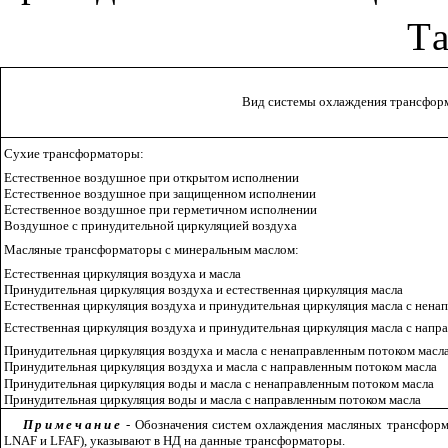
Т
Вид
системы
охлаждения
трансфор
Сухие
трансформаторы
:
Естественное
воздушное
при
открытом
исполнении
Естественное
воздушное
при
защищенном
исполнении
Естественное
воздушное
при
герметичном
исполнении
Воздушное
с
принудительной
циркуляцией
воздуха
Масляные
трансформаторы
с
минеральным
маслом
:
Естественная
циркуляция
воздуха
и
масла
Принудительная
циркуляция
воздуха
и
естественная
циркуляция
масла
Естественная
циркуляция
воздуха
и
принудительная
циркуляция
масла
с
нена
Естественная
циркуляция
воздуха
и
принудительная
циркуляция
масла
с
напр
Принудительная
циркуляция
воздуха
и
масла
с
ненаправленным
потоком
масл
Принудительная
циркуляция
воздуха
и
масла
с
направленным
потоком
масла
Принудительная
циркуляция
воды
и
масла
с
ненаправленным
потоком
масла
Принудительная
циркуляция
воды
и
масла
с
направленным
потоком
масла
Примечание
-
Обозначения
систем
охлаждения
масляных
трансформ
LNAF
и
LFAF
),
указывают
в
НД
на
данные
трансформаторы
.