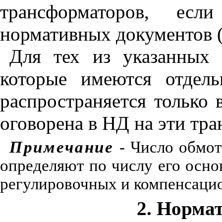
трансформаторов
,
если
нормативных
документов
Для
тех
из
указанных
которые
имеются
отдел
распространяется
только
оговорена
в
НД
на
эти
тра
Примечание
-
Число
обмот
определяют
по
числу
его
осно
регулировочных
и
компенсаци
2. Норма