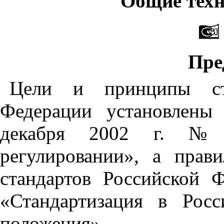
Общие техн
Пре
Цели
и
принципы
с
Федерации
установлены
декабря
2002
г
.
регулировании»
,
а
прави
стандартов
Российской
Ф
«Стандартизация
в
Росс
положения»