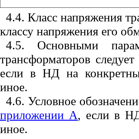
4.4. Класс
напряжения
тр
классу
напряжения
его
об
4.5. Основными
пара
трансформаторов
следует
если
в
НД
на
конкретн
иное
.
4.6. Условное
обозначени
приложении
А
,
если
в
Н
иное
.