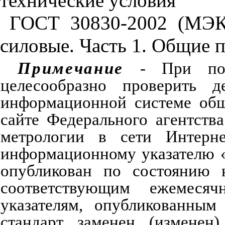
технические условия
ГОСТ 30830-2002 (МЭК
силовые. Часть 1. Общие 
Примечание
-
При
по
целесообразно
проверить
д
информационной
системе
об
сайте
Федерального агентства
метрологии
в
сети
Интерне
информационному
указателю
опубликован
по
состоянию
соответствующим
ежемесяч
указателям
,
опубликованным
стандарт
заменен
(
изменен