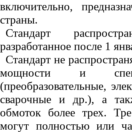
включительно
,
предназн
страны
.
Стандарт
распростра
разработанное
после
1
янв
Стандарт
не
распростран
мощности
и
спе
(
преобразовательные
,
эле
сварочные
и
др
.),
а
так
обмоток
более
трех
.
Тре
могут
полностью
или
ч