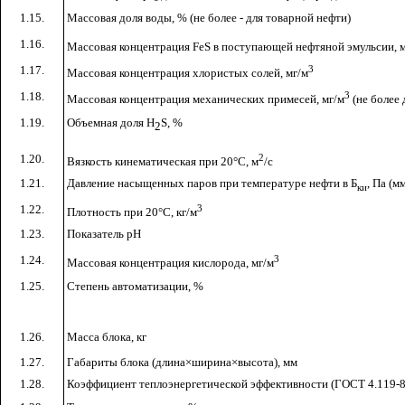
1.15.
Массовая доля воды, % (не более - для товарной нефти)
1.16.
Массовая концентрация
FeS
в поступающей нефтяной эмульсии, м
1.17.
3
Массовая концентрация хлористых солей, мг/м
1.18.
3
Массовая концентрация механических примесей, мг/м
(не более 
1.19.
Объемная доля
H
S
, %
2
1.20.
2
Вязкость кинематическая при 20°С, м
/с
1.21.
Давление насыщенных паров при температуре нефти в Б
, Па (мм.
ки
1.22.
3
Плотность при 20°С, кг/м
1.23.
Показатель рН
1.24.
3
Массовая концентрация кислорода, мг/м
1.25.
Степень автоматизации, %
1.26.
Масса блока, кг
1.27.
Габариты блока (длина×ширина×высота), мм
1.28.
Коэффициент теплоэнергетической эффективности (ГОСТ 4.119-84