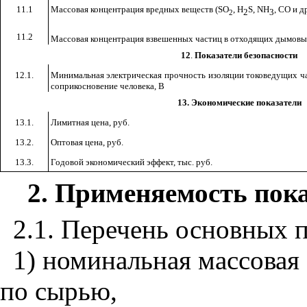
11.1
Массовая концентрация вредных веществ (
S
О
,
H
S
,
NH
, СО и д
2
3
2
11.2
Массовая концентрация взвешенных частиц в отходящих дымовых
12
.
Показатели безопасности
12.1.
Минимальная электрическая прочность изоляции токоведущих ча
соприкосновение человека, В
13. Экономические показатели
13.1.
Лимитная цена, руб.
13.2
.
Оптовая цена, руб.
13.3.
Годовой экономический эффект, тыс. руб.
2. Применяемость пок
2.1. Перечень основных п
1) номинальная массовая
по сырью,