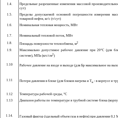
1.4.
Предельные разрешенные изменения массовой производительност
сут)
1
.5.
Пределы допускаемой основной погрешности измерения мас
товарной нефти, кг/с (т/сут)
1.6.
Номинальная тепловая мощность, МВт
1.7.
Номинальный тепловой поток, МВт
1.8.
2
Площадь поверхности теплообмена, м
1.9.
Максимально допустимое рабочее давление при 20°С (для бл
2
системе), МПа (кгс/см
)
1.10
Рабочее давление на входе и выходе (для Бр максимальное на выхо
1.11
Потери давления в блоке (для блоков нагрева и Т
- в корпусе и тр
н
1.12
Температура рабочей среды, °С
1.13
Диапазон работы по температуре в трубной системе блока (корпу
1.14.
Газовый фактор (удельный объем газа в нефти) при давлении 0,1 