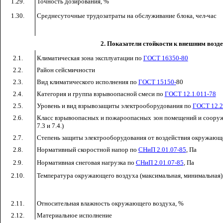
1.29.
Точность дозирования, %
1.30.
Среднесуточные трудозатраты на обслуживание блока, чел-час
2. Показатели стойкости к внешним возд
2.1.
Климатическая зона эксплуатации по
ГОСТ 16350-80
2.2.
Район сейсмичности
2.3.
Вид климатического исполнения по
ГОСТ 15150-
80
2.4.
Категория и группа взрывоопасной смеси по
ГОСТ 12.1.011-78
2.5.
Уровень и вид взрывозащиты электрооборудования по
ГОСТ 12.2
2.6.
Класс взрывоопасных и пожароопасных зон помещений и соору
7.3 и 7.4.)
2.7.
Степень защиты электрооборудования от воздействия окружаю
2.8.
Нормативный скоростной напор по
СНиП 2.01.07-85
, Па
2.9.
Нормативная снеговая нагрузка по
СНиП 2.01.07-85
, Па
2.10.
Температура окружающего воздуха (максимальная, минимальная),
2
.11.
Относительная влажность окружающего воздуха, %
2.12.
Материальное исполнение