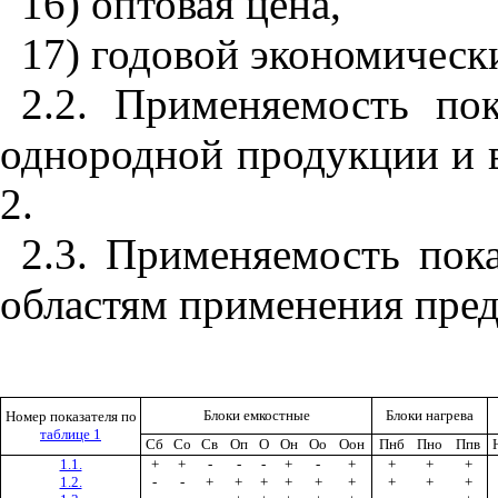
16) оптовая цена,
17) годовой экономическ
2.2. Применяемость пок
однородной продукции и в
2.
2.3. Применяемость пок
областям применения пред
Блоки емкостные
Блоки нагрева
Номер показа­теля по
таблице 1
Сб
Со
Св
Оп
О
Он
Оо
Оон
Пнб
Пно
Ппв
1.1.
+
+
-
-
-
+
-
+
+
+
+
1.2.
-
-
+
+
+
+
+
+
+
+
+