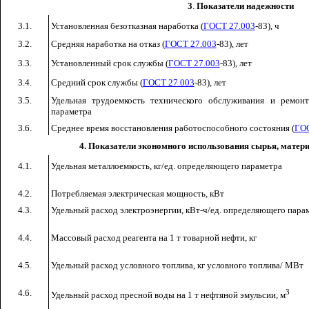
3
.
Показатели надежности
3
.1.
Установленная безотказная наработка (
ГОСТ 27.003
-83), ч
3.2.
Средняя наработка на отказ (
ГОСТ 27.003
-83), лет
3.3.
Установленный срок службы (
ГОСТ 27.003
-83), лет
3.4.
Средний срок службы (
ГОСТ 27.003
-83), лет
3.5.
Удельная трудоемкость технического обслуживания и ремонт
параметра
3.6.
Среднее время восстановления работоспособного состояния (
ГОС
4. Показатели экономного использования сырья, матери
4.1.
Удельная металлоемкость, кг/ед. определяющего параметра
4.2.
Потребляемая электрическая мощность, кВт
4.3.
Удельный расход электроэнергии, кВт-ч/ед. определяющего пара
4.4.
Массовый расход реагента на 1 т товарной нефти, кг
4.5.
Удельный расход условного топлива, кг условного топлива/ МВт
4.6.
3
Удельный расход пресной воды на 1 т нефтяной эмульсии, м