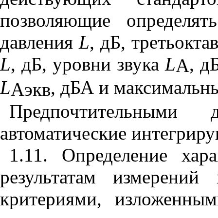
позволяющие определят
давления
L
, дБ, третьокт
L
, дБ, уровни звука
L
, д
A
L
, дБА и максимальн
Аэкв
Предпочтительными 
автоматические интегрир
1.11. Определение хар
результатам измерений
критериями, изложенны