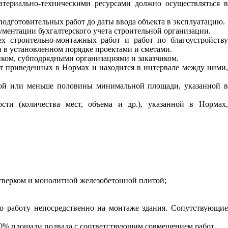
атериально-техническими ресурсами должно осуществляться в
одготовительных работ до даты ввода объекта в эксплуатацию.
кументации бухгалтерского учета строительной организации.
ех строительно-монтажных работ и работ по благоустройству
 в установленном порядке проектами и сметами.
иком, субподрядными организациями и заказчиком.
 от приведенных в Нормах и находится в интервале между ними,
ьной или меньше половины минимальной площади, указанной в
ти (количества мест, объема и др.), указанной в Нормах,
стверком и монолитной железобетонной плитой;
го работу непосредственно на монтаже здания. Сопутствующие
 50% площади подвала с соответствующим совмещением работ.