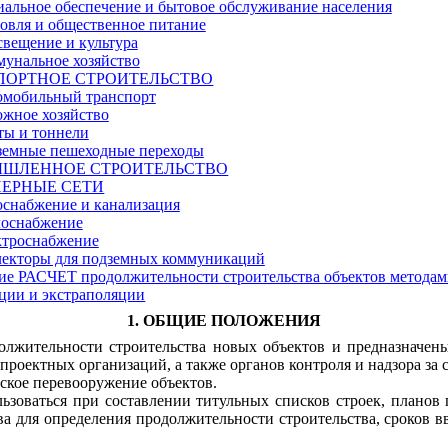
иальное обеспечение и бытовое обслуживание населения
говля и общественное питание
свещение и культура
мунальное хозяйство
СПОРТНОЕ СТРОИТЕЛЬСТВО
томобильный транспорт
ожное хозяйство
ты и тоннели
дземные пешеходные переходы
ЫШЛЕННОЕ СТРОИТЕЛЬСТВО
НЕРНЫЕ СЕТИ
оснабжение и канализация
лоснабжение
ектроснабжение
ллекторы для подземных коммуникаций
ие
РАСЧЕТ продолжительности строительства объектов метода
ции и экстраполяции
1. ОБЩИЕ ПОЛОЖЕНИЯ
олжительности строительства новых объектов и предназначен
проектных организаций, а также органов контроля и надзора за 
ское перевооружение объектов.
ьзоваться при составлении титульных списков строек, планов
ва для определения продолжительности строительства, сроков 