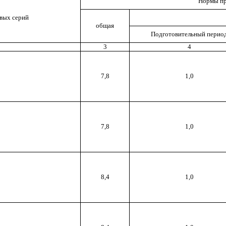
Нормы пр
вых серий
общая
Подготовительный перио
3
4
7,8
1,0
7,8
1,0
8,4
1,0