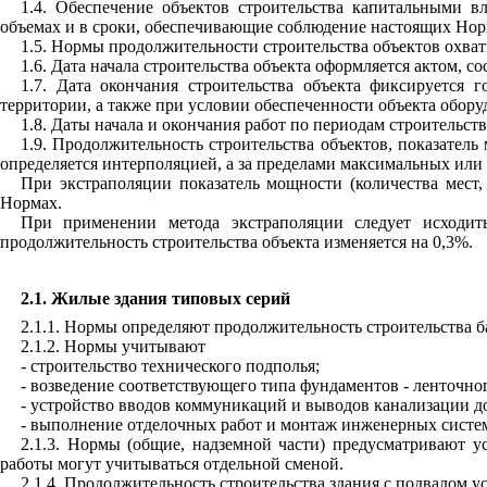
1.4. Обеспечение объектов строительства капитальными в
объемах и в сроки, обеспечивающие соблюдение настоящих Нор
1.5. Нормы продолжительности строительства объектов охва
1.6. Дата начала строительства объекта оформляется актом, 
1.7. Дата окончания строительства объекта фиксируется 
территории, а также при условии обеспеченности объекта обор
1.8. Даты начала и окончания работ по периодам строитель
1.9. Продолжительность строительства объектов, показатель
определяется интерполяцией, а за пределами максимальных или
При экстраполяции показатель мощности (количества мест
Нормах.
При применении метода экстраполяции следует исходит
продолжительность строительства объекта изменяется на 0,3%.
2.1. Жилые здания типовых серий
2.1.1. Нормы определяют продолжительность строительства ба
2.1.2. Нормы учитывают
- строительство технического подполья;
- возведение соответствующего типа фундаментов - ленточно
- устройство вводов коммуникаций и выводов канализации д
- выполнение отделочных работ и монтаж инженерных систем
2.1.3. Нормы (общие, надземной части) предусматривают 
работы могут учитываться отдельной сменой.
2.1.4. Продолжительность строительства здания с подвалом 