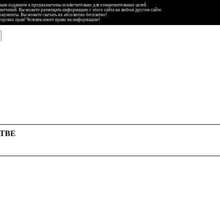
ьным изданием и предназначены исключительно для ознакомительных целей.
аничений. Вы можете размещать информацию с этого сайта на любом другом сайте.
документы. Вы можете скачать их абсолютно бесплатно!
торских прав! Человек имеет право на информацию!
ТВЕ