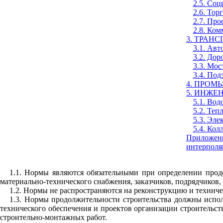
2.5. Соц
2.6. Тор
2.7. Про
2.8. Ком
3. ТРАН
3.1. Ав
3.2. Дор
3.3. Мос
3.4. По
4. ПРОМ
5. ИНЖЕ
5.1. Вод
5.2. Теп
5.3. Эл
5.4. Ко
Приложен
интерполя
1.1. Нормы являются обязательными при определении прод
материально-технического снабжения, заказчиков, подрядчиков, 
1.2. Нормы не распространяются на реконструкцию и техниче
1.3. Нормы продолжительности строительства должны испол
технического обеспечения и проектов организации строительст
строительно-монтажных работ.