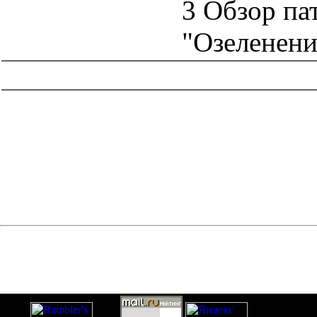
3 Обзор па
"Озеленен
catalog.cgi?c=1&f2=3&f1=II008'> Нормативные документы
субъектов Российской Федерации
=1&f2=3&f1=II008001'>
Нормативные документы г. Москвы