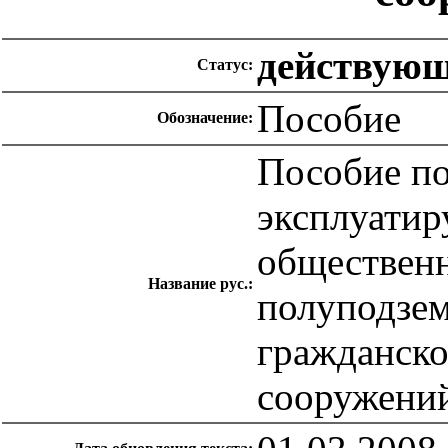
действую
Статус:
Пособие
Обозначение:
Пособие по
эксплуати
общественн
Название рус.:
полуподзем
гражданско
сооружени