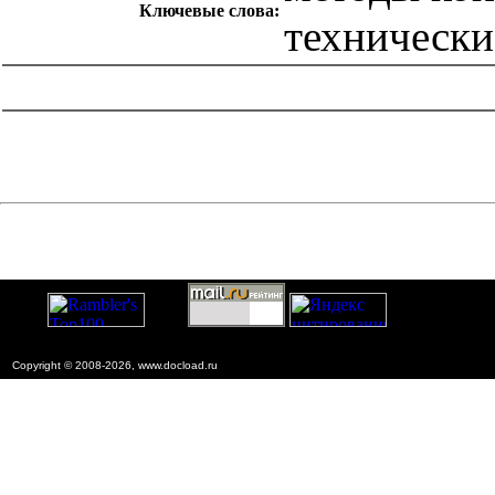
Ключевые слова:
технически
catalog.cgi?c=1&f2=3&f1=II007'> Другие национальные
стандарты
=1&f2=3&f1=II007029'> 73 Горное дело и
полезные ископаемые
Copyright © 2008-2026, www.docload.ru