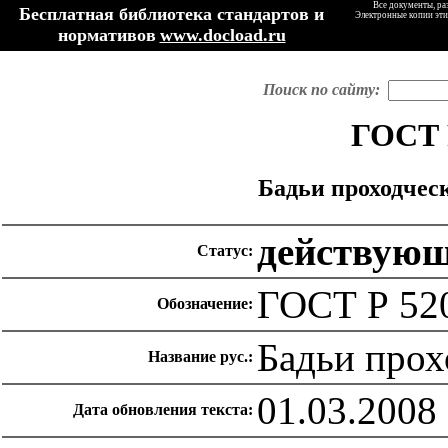
Все документы, ра
Бесплатная библиотека стандартов и
Электронные копии эти
нормативов
www.docload.ru
Поиск по сайту:
ГОСТ 
Бадьи проходчес
действую
Статус:
ГОСТ Р 52
Обозначение:
Бадьи прох
Название рус.:
01.03.2008
Дата обновления текста: