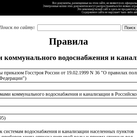
Все документы, размещенные на этом сайте, не являются их официал
Электронные копии этих документов могут распространяться без всяких огр
Это некоммерческий сайт и здесь не продаются 
Содержимое сайта не нарушает чьих-либо ав
Поиск по сайту:
Правила
и коммунального водоснабжения и канал
 приказом Госстроя России от 19.02.1999 N 36 "О правилах по
 Федерации")
емами коммунального водоснабжения и канализации в Российск
95)
 к системам водоснабжения и канализации населенных пунктов
я приборов учета отпуска питьевой воды и приема сточных вод