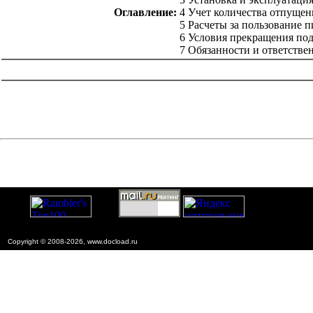
Оглавление:
4 Учет количества отпуще
5 Расчеты за пользование 
6 Условия прекращения под
7 Обязанности и ответств
catalog.cgi?c=1&f2=3&f1=II006'> Директивные письма,
положения, рекомендации и др.
Copyright © 2008-2026, www.docload.ru