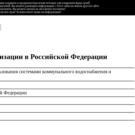
ьным изданием и предназначены исключительно для ознакомительных целей.
аничений. Вы можете размещать информацию с этого сайта на любом другом сайте.
документы. Вы можете скачать их абсолютно бесплатно!
торских прав! Человек имеет право на информацию!
изации в Российской Федерации
льзования системами коммунального водоснабжения и
ой Федерации