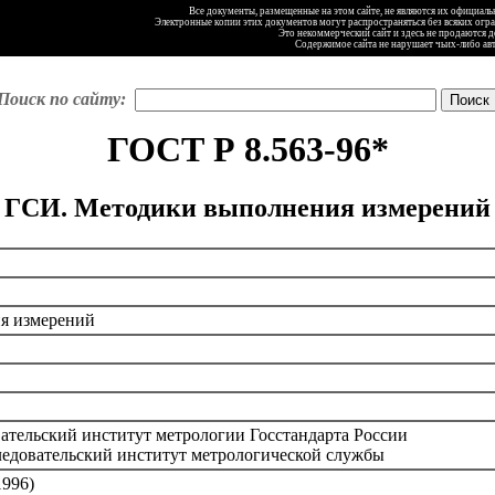
Все документы, размещенные на этом сайте, не являются их официал
Электронные копии этих документов могут распространяться без всяких огр
Это некоммерческий сайт и здесь не продаются 
Содержимое сайта не нарушает чьих-либо ав
Поиск по сайту:
ГОСТ Р 8.563-96*
ГСИ. Методики выполнения измерений
я измерений
ательский институт метрологии Госстандарта России
ледовательский институт метрологической службы
1996)