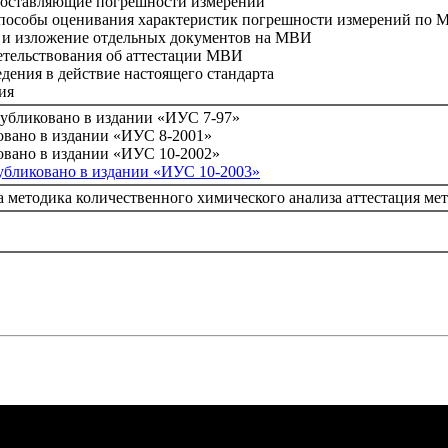
оставляющие погрешности измерений
пособы оценивания характеристик погрешности измерений по
 и изложение отдельных документов на МВИ
тельствования об аттестации МВИ
ения в действие настоящего стандарта
ия
опубликовано в издании «ИУС 7-97»
ковано в издании «ИУС 8-2001»
ковано в издании «ИУС 10-2002»
публиковано в издании «ИУС 10-2003»
а методика количественного химического анализа аттестация м