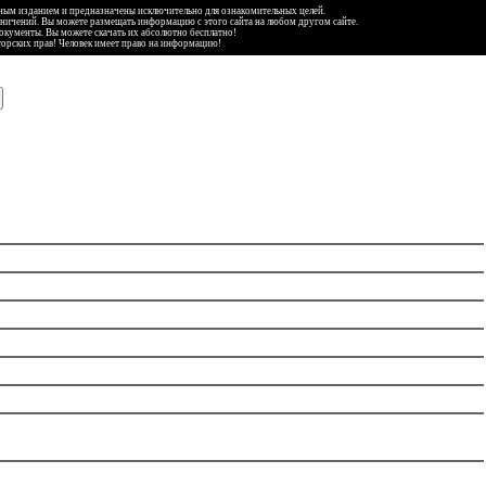
ьным изданием и предназначены исключительно для ознакомительных целей.
аничений. Вы можете размещать информацию с этого сайта на любом другом сайте.
документы. Вы можете скачать их абсолютно бесплатно!
торских прав! Человек имеет право на информацию!