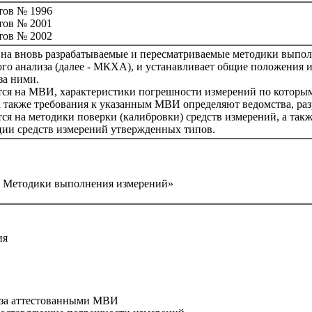
тов № 1996
тов № 2001
тов № 2002
 на вновь разрабатываемые и пересматриваемые методики выпол
го анализа (далее - МКХА), и устанавливает общие положения и 
за ними.
тся на МВИ, характеристики погрешности измерений по которым
 а также требования к указанным МВИ определяют ведомства, 
тся на методики поверки (калибровки) средств измерений, а та
ции средств измерений утвержденных типов.
. Методики выполнения измерений»
ия
 за аттестованными МВИ