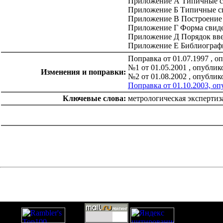
Приложение А Типичные с
Приложение Б Типичные с
Приложение В Построение
Приложение Г Форма свиде
Приложение Д Порядок введ
Приложение Е Библиограф
Поправка от 01.07.1997 , 
№1 от 01.05.2001 , опубли
Изменения и поправки:
№2 от 01.08.2002 , опубли
Поправка от 01.10.2003, о
Ключевые слова:
метрологическая экспертиз
catalog.cgi?c=1&f2=3&f1=II007'> Другие национальные
стандарты
=1&f2=3&f1=II007006'> 17 Метрология и
измерения. Физические явления