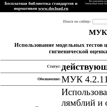
Все документы, ра
Бесплатная библиотека стандартов и
Электронные копии эти
нормативов
www.docload.ru
Поиск по сайту:
МУК 
Использование модельных тестов ц
гигиенической оценк
действую
Статус:
МУК 4.2.1
Обозначение:
Использова
лямблий и 