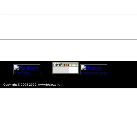
catalog.cgi?c=1&f2=3&f1=II004'> Нормативные документы
по надзору в области
строительства
=1&f2=3&f1=II004006'> Нормативные
документы по санитарно-эпидемиологическому надзору
Copyright © 2008-2026, www.docload.ru