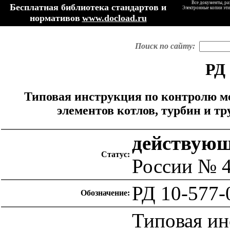
Все документы, ра
Бесплатная библиотека стандартов и
Электронные копии эти
нормативов
www.docload.ru
Поиск по сайту:
РД 
Типовая инструкция по контролю м
элементов котлов, турбин и т
действую
Статус:
России № 4
РД 10-577-
Обозначение:
Типовая ин