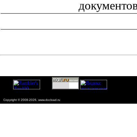
документо
catalog.cgi?c=1&f2=3&f1=II004'> Нормативные документы
по надзору в области
строительства
=1&f2=3&f1=II004004'> Нормативные
документы по гортехнадзору
Copyright © 2008-2026, www.docload.ru