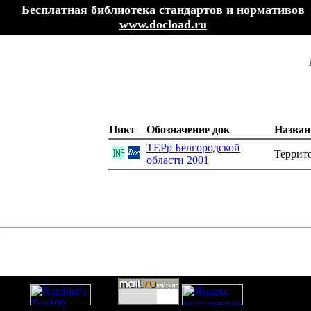
Бесплатная библиотека стандартов и нормативов
www.docload.ru
Пикт
Обозначение док
Назван
ТЕРр Белгородской
Террит
области 2001