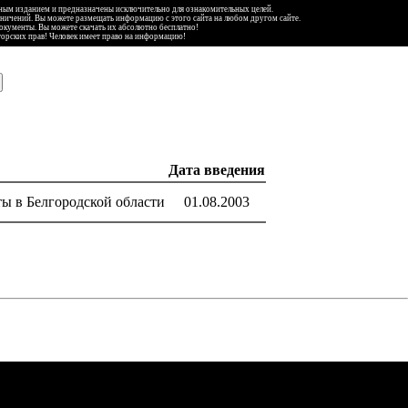
ьным изданием и предназначены исключительно для ознакомительных целей.
аничений. Вы можете размещать информацию с этого сайта на любом другом сайте.
документы. Вы можете скачать их абсолютно бесплатно!
торских прав! Человек имеет право на информацию!
Дата введения
ы в Белгородской области
01.08.2003