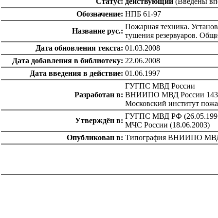
Статус:
действующий
(Введены вп
Обозначение:
НПБ 61-97
Пожарная техника. Установ
Название рус.:
тушения резервуаров. Общ
Дата обновления текста:
01.03.2008
Дата добавления в библиотеку:
22.06.2008
Дата введения в действие:
01.06.1997
ГУГПС МВД России
Разработан в:
ВНИИПО МВД России 14390
Московский институт пож
ГУГПС МВД РФ (26.05.199
Утверждён в:
МЧС России (18.06.2003)
Опубликован в:
Типография ВНИИПО МВД
catalog.cgi?c=1&f2=3&f1=II004'> Нормативные документы
по надзору в области
строительства
=1&f2=3&f1=II004002'> Нормативные
документы по противопожарной безопасности и по
системам безопасности