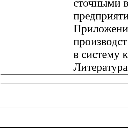
сточными 
предприят
Приложение
производст
в систему 
Литература
catalog.cgi?c=1&f2=3&f1=II013'> Нормативные документы
ЖКХ