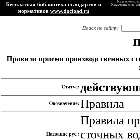
Все документы, ра
Бесплатная библиотека стандартов и
Электронные копии эти
нормативов
www.docload.ru
Поиск по сайту:
П
Правила приема производственных ст
действую
Статус:
Правила
Обозначение:
Правила пр
сточных во
Название рус.: