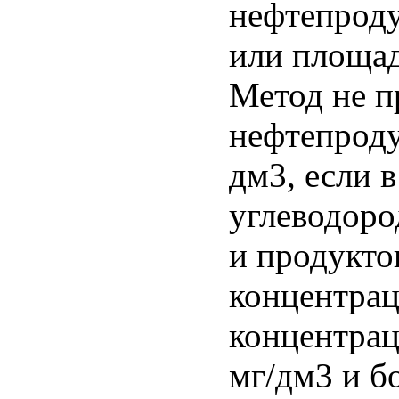
нефтепроду
или площад
Метод не 
нефтепроду
дм3, если 
углеводоро
и продукто
концентрац
концентрац
мг/дм3 и б