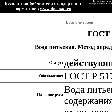
Все документы, ра
Бесплатная библиотека стандартов и
Электронные копии эти
нормативов
www.docload.ru
Поиск по сайту:
ГОСТ 
Вода питьевая. Метод опре
действую
Статус:
ГОСТ Р 51
Обозначение:
Вода питье
Название рус.:
содержания