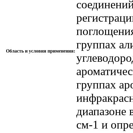
соединений
регистраци
поглощения
группах ал
Область и условия применения:
углеводоро
ароматичес
группах ар
инфракрасн
диапазоне 
см-1 и опр