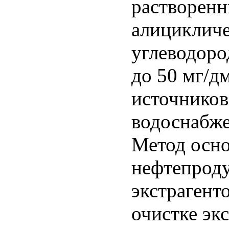
растворенн
алицикличе
углеводоро
до 50 мг/дм
источников
водоснабже
Метод осно
нефтепроду
экстрагент
очистке эк