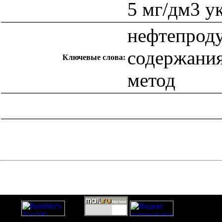
5 мг/дм3 у
нефтепроду
содержани
Ключевые слова:
метод
catalog.cgi?c=1&f2=3&f1=II007'> Другие национальные
стандарты
=1&f2=3&f1=II007005'> 13 Охрана окружающей
среды, защита человека от воздействия окружающей
среды. Безопасность