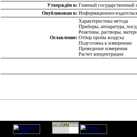
Утверждён в:
Главный государственный с
Опубликован в:
Информационно-издательск
Характеристика метода
Приборы, аппаратура, посу
Реактивы, растворы, матер
Оглавление:
Отбор пробы воздуха
Подготовка к измерению
Проведение измерения
Расчет концентрации
catalog.cgi?c=1&f2=3&f1=II004'> Нормативные документы
по надзору в области
строительства
=1&f2=3&f1=II004006'> Нормативные
документы по санитарно-эпидемиологическому надзору