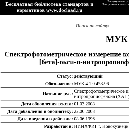
Все документы, ра
Бесплатная библиотека стандартов и
Электронные копии эти
нормативов
www.docload.ru
Поиск по сайту:
МУК 4
Спектрофотометрическое измерение к
[бета]-окси-п-нитропропиоф
Статус:
действующий
Обозначение:
МУК 4.1.0.458-96
Спектрофотометрическое из
Название рус.:
нитропропиофенона (ХАП) 
Дата обновления текста:
01.03.2008
Дата добавления в библиотеку:
22.06.2008
Дата введения в действие:
08.06.1996
Разработан в:
НИИХФИГ г. Новокузнецк