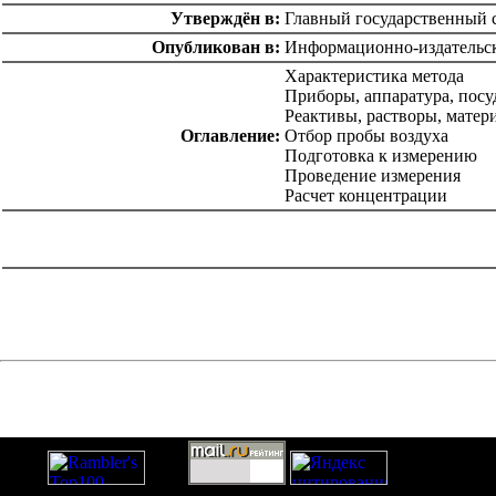
Утверждён в:
Главный государственный с
Опубликован в:
Информационно-издательск
Характеристика метода
Приборы, аппаратура, посу
Реактивы, растворы, матер
Оглавление:
Отбор пробы воздуха
Подготовка к измерению
Проведение измерения
Расчет концентрации
catalog.cgi?c=1&f2=3&f1=II004'> Нормативные документы
по надзору в области
строительства
=1&f2=3&f1=II004006'> Нормативные
документы по санитарно-эпидемиологическому надзору