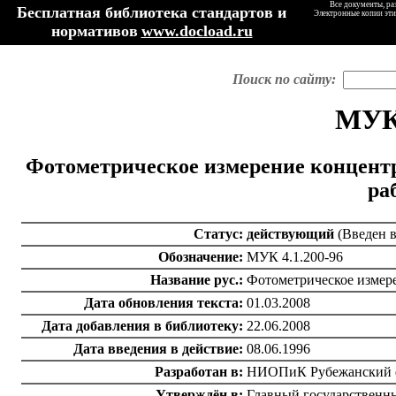
Все документы, ра
Бесплатная библиотека стандартов и
Электронные копии эти
нормативов
www.docload.ru
Поиск по сайту:
МУК 
Фотометрическое измерение концентр
ра
Статус:
действующий
(Введен 
Обозначение:
МУК 4.1.200-96
Название рус.:
Фотометрическое измере
Дата обновления текста:
01.03.2008
Дата добавления в библиотеку:
22.06.2008
Дата введения в действие:
08.06.1996
Разработан в:
НИОПиК Рубежанский 
Утверждён в:
Главный государственны