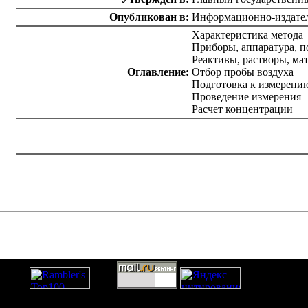
Опубликован в:
Информационно-издател
Характеристика метода
Приборы, аппаратура, п
Реактивы, растворы, ма
Оглавление:
Отбор пробы воздуха
Подготовка к измерени
Проведение измерения
Расчет концентрации
catalog.cgi?c=1&f2=3&f1=II004'> Нормативные документы
по надзору в области
строительства
=1&f2=3&f1=II004006'> Нормативные
документы по санитарно-эпидемиологическому надзору