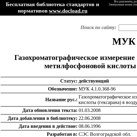
Все документы, ра
Бесплатная библиотека стандартов и
Электронные копии эти
нормативов
www.docload.ru
Поиск по сайту:
МУК 4
Газохроматографическое измерение 
метилфосфоновой кислоты (
Статус:
действующий
Обозначение:
МУК 4.1.0.368-96
Газохроматографическое и
Название рус.:
кислоты (гексарана) в возд
Дата обновления текста:
01.03.2008
Дата добавления в библиотеку:
22.06.2008
Дата введения в действие:
08.06.1996
Разработан в:
СЭС Волгоградской обл.