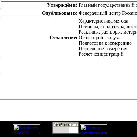
Утверждён в:
Главный государственный с
Опубликован в:
Федеральный центр Госсан
Характеристика метода
Приборы, аппаратура, посу
Реактивы, растворы, матер
Оглавление:
Отбор проб воздуха
Подготовка к измерению
Проведение измерения
Расчет концентраций
catalog.cgi?c=1&f2=3&f1=II004'> Нормативные документы
по надзору в области
строительства
=1&f2=3&f1=II004006'> Нормативные
документы по санитарно-эпидемиологическому надзору