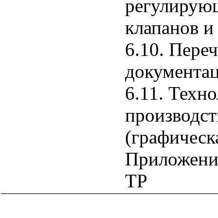
регулирую
клапанов и
6.10. Пере
документац
6.11. Техн
производст
(графическ
Приложения
ТР
catalog.cgi?c=1&f2=3&f1=II005'> Отраслевые и
ведомственные нормативно-методические
документы
=1&f2=3&f1=II005007'> Проектирование и
строительство объектов нефтяной и газовой