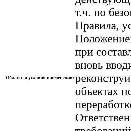
т.ч. по без
Правила, у
Положением
при состав
вновь вво
реконстру
Область и условия применения:
объектах п
переработке
Ответствен
требований