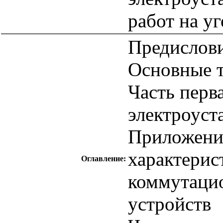
работ на у
Предислов
Основные т
Часть перв
электроуст
Приложени
характерис
Оглавление:
коммутацио
устройств