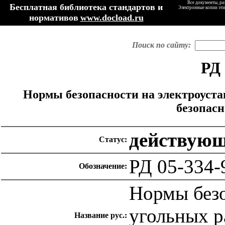
Все документы, ра
Бесплатная библиотека стандартов и
Электронные копии эти
нормативов
www.docload.ru
Поиск по сайту:
РД 
Нормы безопасности на электроуста
безопасн
действую
Статус:
РД 05-334-
Обозначение:
Нормы безо
угольных р
Название рус.: