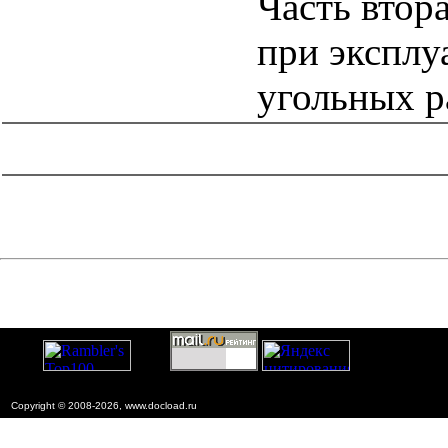
Часть втор
при эксплу
угольных р
catalog.cgi?c=1&f2=3&f1=II004'> Нормативные документы
по надзору в области
строительства
=1&f2=3&f1=II004004'> Нормативные
документы по гортехнадзору
Copyright © 2008-2026, www.docload.ru