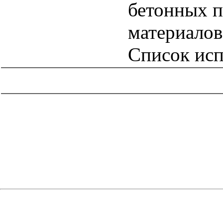
бетонных п
материалов
Список исп
catalog.cgi?c=1&f2=3&f1=II005'> Отраслевые и
ведомственные нормативно-методические
документы
=1&f2=3&f1=II005009'> Проектирование и
строительство объектов энергетического комплекса