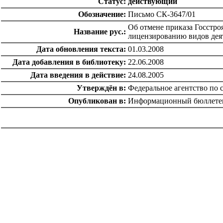
Статус:
действующий
Обозначение:
Письмо СК-3647/01
Об отмене приказа Госстро
Название рус.:
лицензированию видов деят
Дата обновления текста:
01.03.2008
Дата добавления в библиотеку:
22.06.2008
Дата введения в действие:
24.08.2005
Утверждён в:
Федеральное агентство по 
Опубликован в:
Информационный бюллетен
catalog.cgi?c=1&f2=3&f1=II001'> Нормативно-правовые
документы
=1&f2=3&f1=II001003'> Лицензиpование
стpоительной деятельности