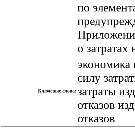
по элемент
предупрежд
Приложение
о затратах 
экономика 
силу затра
затраты из
Ключевые слова:
отказов из
отказов
catalog.cgi?c=1&f2=3&f1=II007'> Другие национальные
стандарты
=1&f2=3&f1=II007002'> 03 Социология.