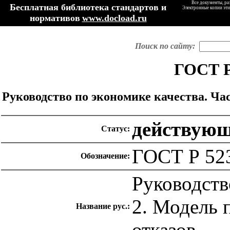
Все документы, ра
Бесплатная библиотека стандартов и
Электронные копии эти
нормативов
www.docload.ru
Поиск по сайту:
ГОСТ Р
Руководство по экономике качества. Ча
действую
Статус:
ГОСТ Р 52
Обозначение:
Руководств
2. Модель 
Название рус.:
отказов