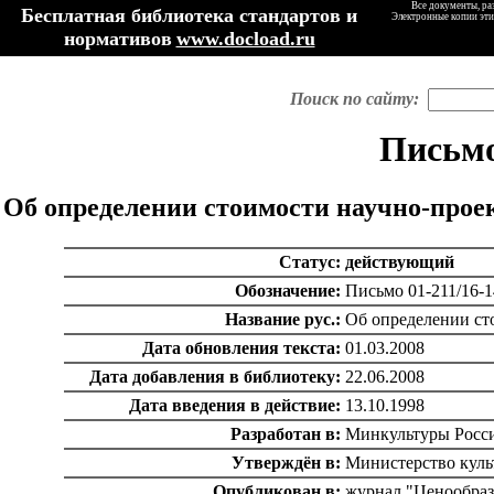
Все документы, ра
Бесплатная библиотека стандартов и
Электронные копии эти
нормативов
www.docload.ru
Поиск по сайту:
Письмо
Об определении стоимости научно-прое
Статус:
действующий
Обозначение:
Письмо 01-211/16-1
Название рус.:
Об определении ст
Дата обновления текста:
01.03.2008
Дата добавления в библиотеку:
22.06.2008
Дата введения в действие:
13.10.1998
Разработан в:
Минкультуры Росс
Утверждён в:
Министерство куль
Опубликован в:
журнал "Ценообраз