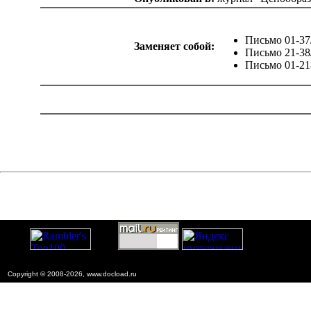
Письмо 01-37
Заменяет собой:
Письмо 21-38
Письмо 01-21
catalog.cgi?c=1&f2=3&f1=II001'> Нормативно-правовые
документы
=1&f2=3&f1=II001006'> Ценообpазование в
стpоительстве
Copyright © 2008-2026, www.docload.ru