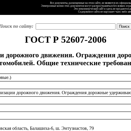
Все документы, размещенные на этом сайте, не являются их официал
Электронные копии этих документов могут распространяться без всяких огр
Это некоммерческий сайт и здесь не продаются 
Содержимое сайта не нарушает чьих-либо ав
Поиск по сайту:
ГОСТ Р 52607-2006
ии дорожного движения. Ограждения до
томобилей. Общие технические требова
вые.)
анизации дорожного движения. Ограждения дорожные удерживаю
ская область, Балашиха-6, ш. Энтузиастов, 79