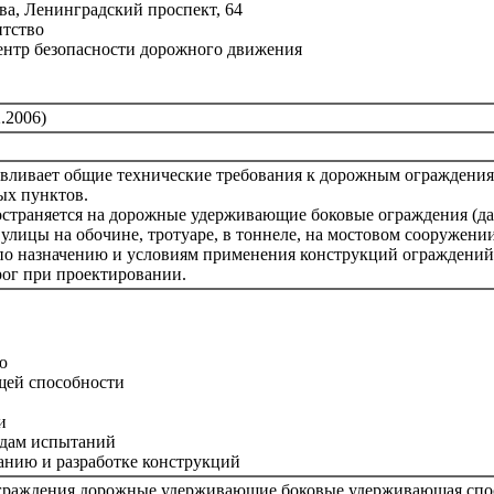
а, Ленинградский проспект, 64
нтство
ентр безопасности дорожного движения
.2006)
вливает общие технические требования к дорожным ограждения
ых пунктов.
страняется на дорожные удерживающие боковые ограждения (дале
улицы на обочине, тротуаре, в тоннеле, на мостовом сооружени
 по назначению и условиям применения конструкций ограждений
рог при проектировании.
ю
щей способности
и
одам испытаний
анию и разработке конструкций
ограждения дорожные удерживающие боковые удерживающая спо