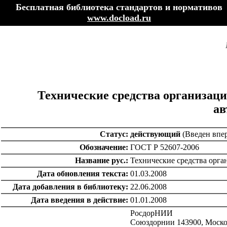
Бесплатная библиотека стандартов и нормативов
www.docload.ru
Технические средства организац
ав
Статус:
действующий
(Введен впер
Обозначение:
ГОСТ Р 52607-2006
Название рус.:
Технические средства орг
Дата обновления текста:
01.03.2008
Дата добавления в библиотеку:
22.06.2008
Дата введения в действие:
01.01.2008
РосдорНИИ
Союздорнии 143900, Москов