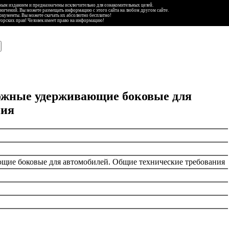
ьным изданием и предназначены исключительно для ознакомительных целей.
аничений. Вы можете размещать информацию с этого сайта на любом другом сайте.
документы. Вы можете скачать их абсолютно бесплатно!
торских прав! Человек имеет право на информацию!
рожные удерживающие боковые для
ния
щие боковые для автомобилей. Общие технические требования