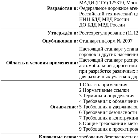
МАДИ (ГТУ) 125319, Москв
Разработан в:
Федеральное дорожное аге
Российский технический ц
НИЦ БДД МВД России
ДО БДД МВД России
Утверждён в:
Ростехрегулирование (11.12
Опубликован в:
Стандартинформ № 2007
Настоящий стандарт устана
городов и других населенн
Настоящий стандарт распро
Область и условия применения:
автомобильной дороги или 
при разработке различных
для различных участков до
1 Область применения
2 Нормативные ссылки
3 Термины и определения
4 Требования к обозначени
Оглавление:
5 Требования к удерживаю
6 Требования безопасности
7 Требования к конструкци
8 Общие требования к мет
9 Требования к проектиров
Ключевые слова:
требования безопасности 