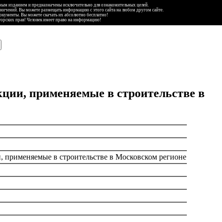
ьным изданием и предназначены исключительно для ознакомительных целей.
аничений. Вы можете размещать информацию с этого сайта на любом другом сайте.
документы. Вы можете скачать их абсолютно бесплатно!
торских прав! Человек имеет право на информацию!
кции, применяемые в строительстве в
, применяемые в строительстве в Московском регионе