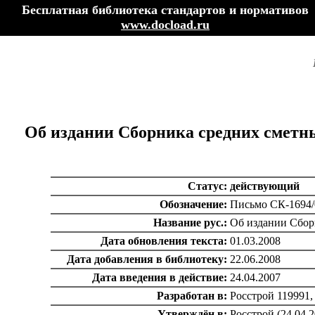
Бесплатная библиотека стандартов и нормативов
www.docload.ru
Об издании Сборника средних сметны
Статус:
действующий
Обозначение:
Письмо СК-1694/
Название рус.:
Об издании Сборн
Дата обновления текста:
01.03.2008
Дата добавления в библиотеку:
22.06.2008
Дата введения в действие:
24.04.2007
Разработан в:
Росстрой 119991, 
Утверждён в:
Росстрой (24.04.2