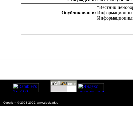
"Вестник ценообр
Опубликован в:
Информационный 
Информационный 
catalog.cgi?c=1&f2=3&f1=II001'> Нормативно-правовые
документы
=1&f2=3&f1=II001006'> Ценообpазование в
стpоительстве
Copyright © 2008-2026, www.docload.ru