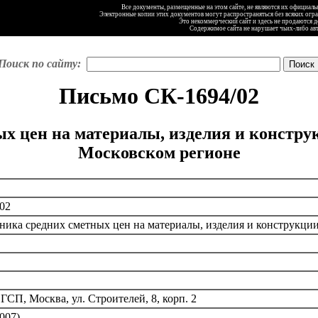
Все документы, размещенные на этом сайте, не являются их официал
Электронные копии этих документов могут распространяться без всяких огр
Это некоммерческий сайт и здесь не продаются 
Содержимое сайта не нарушает чьих-либо ав
Поиск по сайту:
Письмо СК-1694/02
х цен на материалы, изделия и констру
Московском регионе
02
ика средних сметных цен на материалы, изделия и конструкции
ГСП, Москва, ул. Строителей, 8, корп. 2
007)