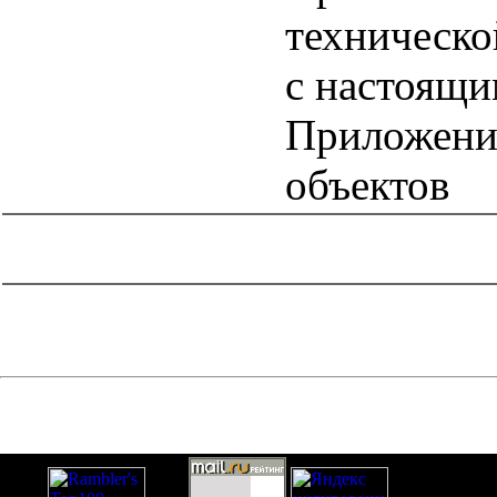
техническо
с настоящ
Приложени
объектов
catalog.cgi?c=1&f2=3&f1=II004'> Нормативные документы
по надзору в области
строительства
=1&f2=3&f1=II004002'> Нормативные
документы по противопожарной безопасности и по
системам безопасности