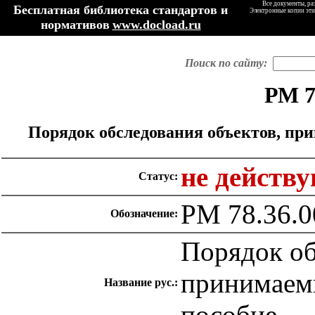
Все документы, ра
Бесплатная библиотека стандартов и
Электронные копии эти
нормативов
www.docload.ru
Поиск по сайту:
РМ 7
Порядок обследования объектов, при
не действ
Статус:
РМ 78.36.0
Обозначение:
Порядок об
принимаемы
Название рус.:
пособие