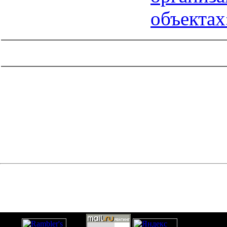
объектах
catalog.cgi?c=1&f2=3&f1=II004'> Нормативные документы
по надзору в области
строительства
=1&f2=3&f1=II004004'> Нормативные
документы по гортехнадзору