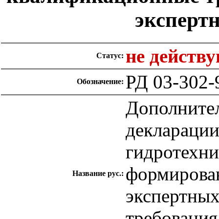
эксперт
не действ
Статус:
РД 03-302-
Обозначение:
Дополнител
декларации
гидротехни
формирован
Название рус.:
экспертных
требования