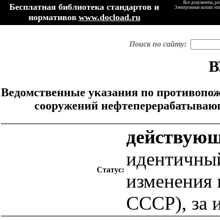
Все документы, ра
Бесплатная библиотека стандартов и
Электронные копии эти
нормативов
www.docload.ru
Поиск по сайту:
В
Ведомственные указания по противопож
сооружений нефтеперерабатываю
действую
идентичный
Статус:
изменения
СССР), за 