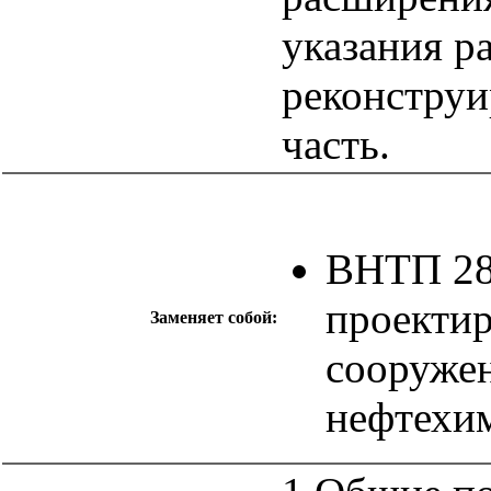
указания р
реконстру
часть.
ВНТП 28
проектир
Заменяет собой:
сооруже
нефтехи