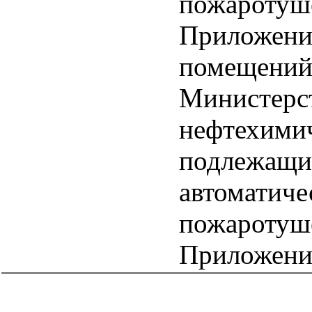
пожаротуш
Приложение
помещений
Министерс
нефтехими
подлежащи
автоматиче
пожаротуше
Приложение
catalog.cgi?c=1&f2=3&f1=II005'> Отраслевые и
ведомственные нормативно-методические
документы
=1&f2=3&f1=II005007'> Проектирование и
строительство объектов нефтяной и газовой
промышленности