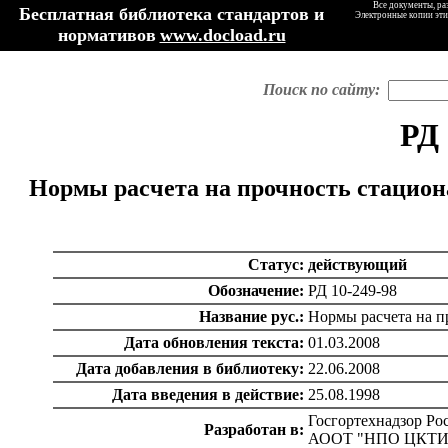
Все документы, ра
Бесплатная библиотека стандартов и
Электронные копии эти
нормативов
www.docload.ru
Поиск по сайту:
РД 
Нормы расчета на прочность стацион
Статус:
действующий
Обозначение:
РД 10-249-98
Название рус.:
Нормы расчета на п
Дата обновления текста:
01.03.2008
Дата добавления в библиотеку:
22.06.2008
Дата введения в действие:
25.08.1998
Госгортехнадзор Ро
Разработан в:
АООТ "НПО ЦКТИ