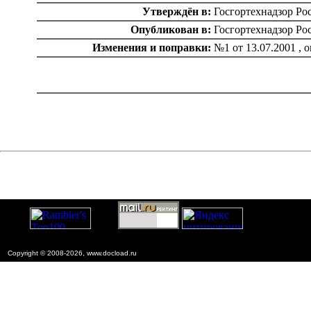
Утверждён в:
Госгортехнадзор Рос
Опубликован в:
Госгортехнадзор Ро
Изменения и поправки:
№1 от 13.07.2001 , 
catalog.cgi?c=1&f2=3&f1=II004'> Нормативные документы
по надзору в области
строительства
=1&f2=3&f1=II004004'> Нормативные
документы по гортехнадзору
Copyright © 2008-2026, www.docload.ru