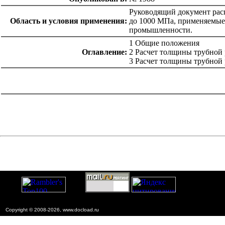
Руководящий документ рас
Область и условия применения:
до 1000 МПа, применяемые
промышленности.
1 Общие положения
Оглавление:
2 Расчет толщины трубной 
3 Расчет толщины трубной
catalog.cgi?c=1&f2=3&f1=II005'> Отраслевые и
ведомственные нормативно-методические
документы
=1&f2=3&f1=II005009'> Проектирование и
строительство объектов энергетического комплекса
Copyright © 2008-2026, www.docload.ru