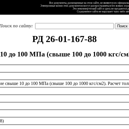
Все документы, размещенные на этом сайте, не являются их официал
Электронные копии этих документов могут распространяться без всяких огр
Это некоммерческий сайт и здесь не продаются 
Содержимое сайта не нарушает чьих-либо ав
Поиск по сайту:
РД 26-01-167-88
0 до 100 МПа (свыше 100 до 1000 кгс/с
е свыше 10 до 100 МПа (свыше 100 до 1000 кгс/см2). Расчет т
8)