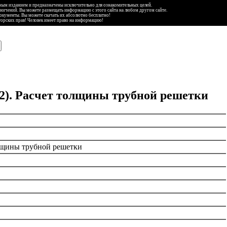
ьным изданием и предназначены исключительно для ознакомительных целей.
аничений. Вы можете размещать информацию с этого сайта на любом другом сайте.
документы. Вы можете скачать их абсолютно бесплатно!
торских прав! Человек имеет право на информацию!
м2). Расчет толщины трубной решетки
олщины трубной решетки