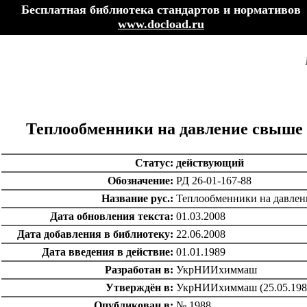
Бесплатная библиотека стандартов и нормативов
www.docload.ru
Теплообменники на давление свыше 1
Статус:
действующий
Обозначение:
РД 26-01-167-88
Название рус.:
Теплообменники на давлени
Дата обновления текста:
01.03.2008
Дата добавления в библиотеку:
22.06.2008
Дата введения в действие:
01.01.1989
Разработан в:
УкрНИИхиммаш
Утверждён в:
УкрНИИхиммаш (25.05.198
Опубликован в:
№ 1988