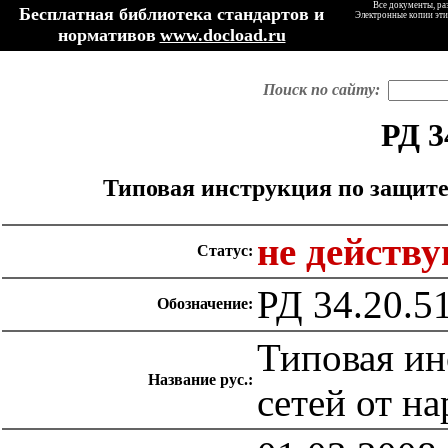
Все документы, ра
Бесплатная библиотека стандартов и
Электронные копии эти
нормативов
www.docload.ru
Поиск по сайту:
РД 3
Типовая инструкция по защите
не действ
Статус:
РД 34.20.5
Обозначение:
Типовая ин
Название рус.:
сетей от н