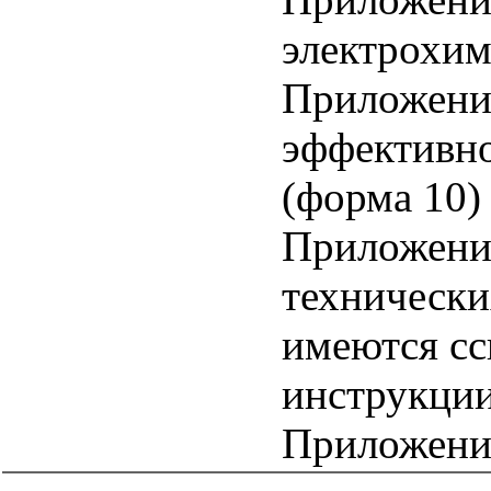
электрохим
Приложени
эффективно
(форма 10)
Приложение
технически
имеются сс
инструкци
Приложени
catalog.cgi?c=1&f2=3&f1=II005'> Отраслевые и