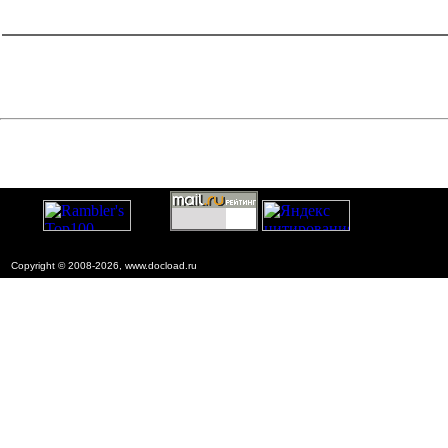
ведомственные нормативно-методические
документы
=1&f2=3&f1=II005009'> Проектирование и
строительство объектов энергетического комплекса
Copyright © 2008-2026, www.docload.ru