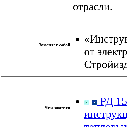
отрасли.
«Инструк
Заменяет собой:
от элект
Стройизд
РД 15
Чем заменён:
инструкц
тепловых