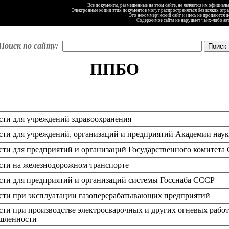
Все документы, размещенные на этом сайте, не являются их официал
Электронные копии этих документов могут распространяться без всяких огр
Это некоммерческий сайт и здесь не продаются 
Содержимое сайта не нарушает чьих-либо ав
Поиск по сайту:
ППБО
сти для учреждений здравоохранения
сти для учреждений, организаций и предприятий Академии нау
сти для предприятий и организаций Государственного комитет
сти на железнодорожном транспорте
сти для предприятий и организаций системы Госснаба СССР
сти при эксплуатации газоперерабатывающих предприятий
сти при производстве электросварочных и других огневых рабо
шленности