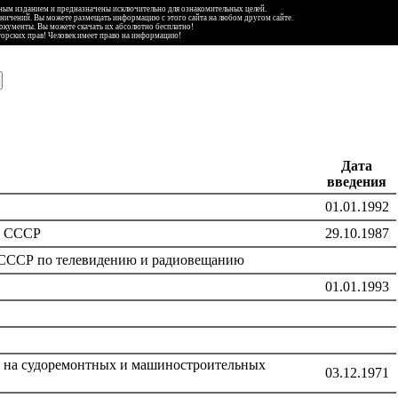
ьным изданием и предназначены исключительно для ознакомительных целей.
аничений. Вы можете размещать информацию с этого сайта на любом другом сайте.
документы. Вы можете скачать их абсолютно бесплатно!
торских прав! Человек имеет право на информацию!
Дата
введения
01.01.1992
к СССР
29.10.1987
а СССР по телевидению и радиовещанию
01.01.1993
т на судоремонтных и машиностроительных
03.12.1971