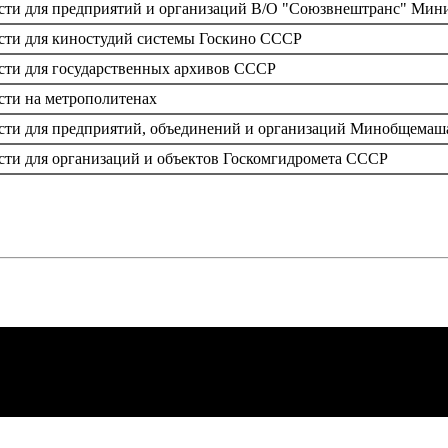
сти для предприятий и организаций В/О "Союзвнештранс" Мини
сти для киностудий системы Госкино СССР
сти для государственных архивов СССР
сти на метрополитенах
сти для предприятий, объединений и организаций Минобщемаш
сти для организаций и объектов Госкомгидромета СССР